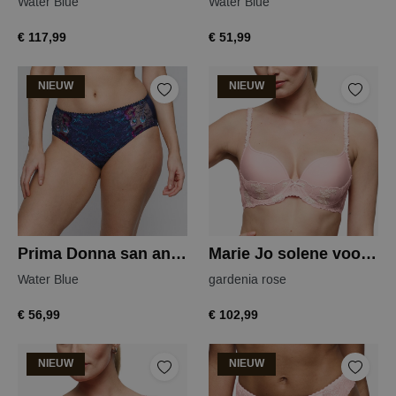
Water Blue
Water Blue
€ 117,99
€ 51,99
NIEUW
NIEUW
Prima Donna san angel tailleslip
Marie Jo solene voorgevormde bh
Water Blue
gardenia rose
€ 56,99
€ 102,99
NIEUW
NIEUW