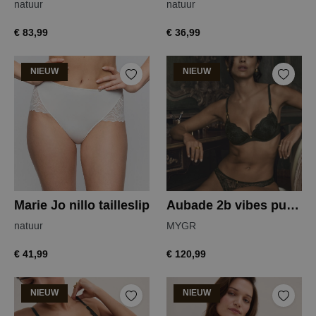
natuur
natuur
€ 83,99
€ 36,99
NIEUW
NIEUW
Marie Jo nillo tailleslip
Aubade 2b vibes push-up bh
natuur
MYGR
€ 41,99
€ 120,99
NIEUW
NIEUW