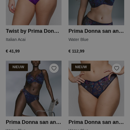
Twist by Prima Donna mocuto tailleslip
Prima Donna san angel beugel bh
Italian Acai
Water Blue
€ 41,99
€ 112,99
NIEUW
NIEUW
Prima Donna san angel voorgevormde bh
Prima Donna san angel string