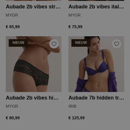
Aubade 2b vibes string
Aubade 2b vibes italiaanse slip
MYGR
MYGR
€ 65,99
€ 75,99
NIEUW
NIEUW
Aubade 2b vibes hipster
Aubade 7b hidden treasure push up
MYGR
IRIB
€ 80,99
€ 125,99