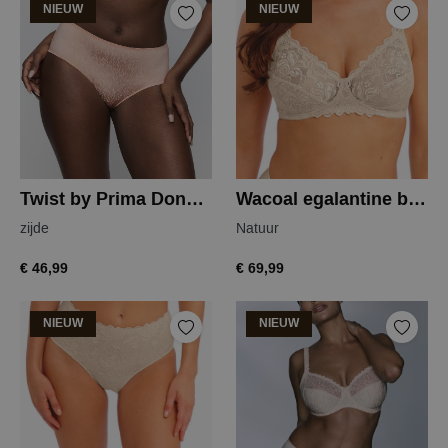
NIEUW
NIEUW
Twist by Prima Donna dalli tailleslip
Wacoal egalantine beugelloze bh
zijde
Natuur
€ 46,99
€ 69,99
NIEUW
NIEUW