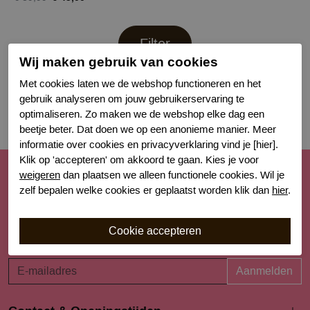
Filter
Wij maken gebruik van cookies
Met cookies laten we de webshop functioneren en het
gebruik analyseren om jouw gebruikerservaring te
optimaliseren. Zo maken we de webshop elke dag een
beetje beter. Dat doen we op een anonieme manier. Meer
informatie over cookies en privacyverklaring vind je [hier].
Klik op 'accepteren' om akkoord te gaan. Kies je voor
weigeren
dan plaatsen we alleen functionele cookies. Wil je
Schrijf je nu in voor de nieuwsbrief
zelf bepalen welke cookies er geplaatst worden klik dan
hier
.
Schrijf je in voor onze nieuwsbrief en blijf op de hoogte van
de nieuwe collecties, laatste trends én acties. Laat je
inspireren!
Aanmelden