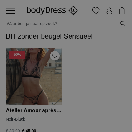
BH zonder beugel Sensueel
-50%
Atelier Amour après-minuit bralette
Noir-Black
€ 45,00
€ 89,99