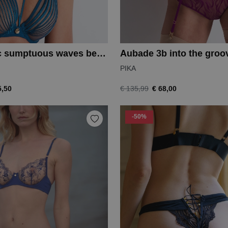
Aubade 3c sumptuous waves beugel bh
Aubade 3b into the groov
PIKA
5,50
€ 68,00
€ 135,99
-50%