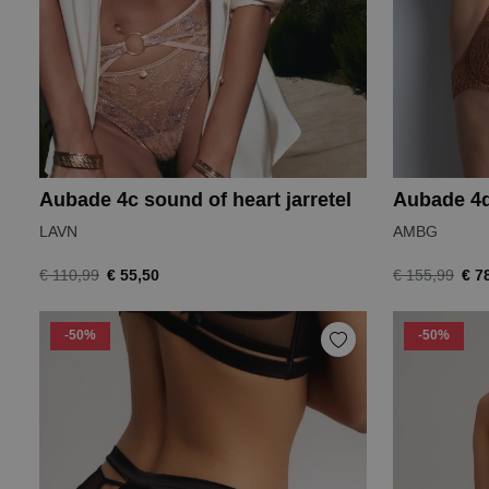
Aubade 4c sound of heart jarretel
LAVN
AMBG
€ 55,50
€ 7
€ 110,99
€ 155,99
-50%
-50%