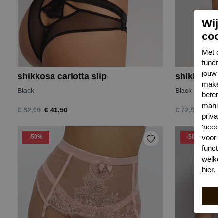
Wi
co
Met 
func
jouw 
shikkosa carlotta slip
shikkosa c
make
Black
Black
bete
mani
€ 41,50
€ 36
€ 82,99
€ 72,99
priva
'acc
-50%
-50%
voor
funct
welk
hier
.