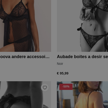
Marie Jo noova andere accessoires
Aubade boites a desir se
Noir
€ 95,99
-50%