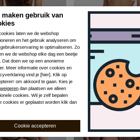
j maken gebruik van
okies
cookies laten we de webshop
tioneren en het gebruik analyseren om
gebruikerservaring te optimaliseren. Zo
arlotta string
shikkosa carlotta bh
n we de webshop elke dag een beetje
Pink
r. Dat doen we op een anonieme
er. Meer informatie over cookies en
,50
€ 70,00
€ 139,99
cyverklaring vind je [hier]. Klik op
epteren' om akkoord te gaan. Kies je
weigeren
dan plaatsen we alleen
-50%
ionele cookies. Wil je zelf bepalen
e cookies er geplaatst worden klik dan