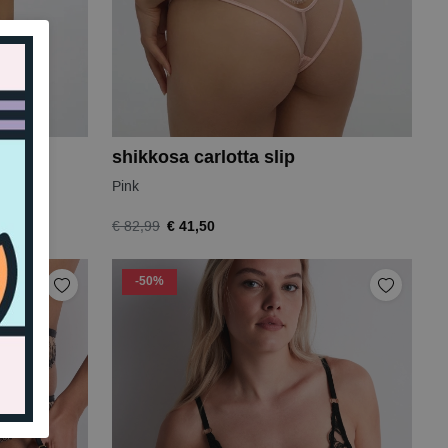
shikkosa carlotta slip
Pink
€ 41,50
€ 82,99
-50%