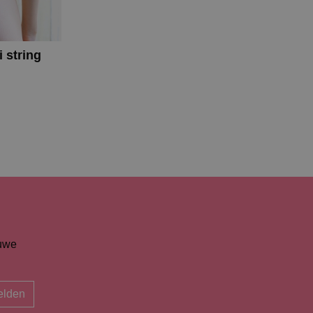
 string
euwe
lden