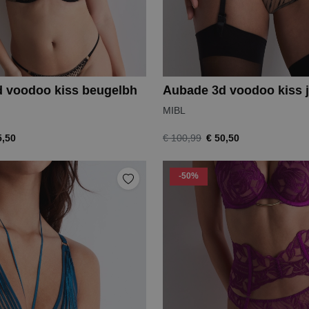
 voodoo kiss beugelbh
Aubade 3d voodoo kiss j
MIBL
5,50
€ 50,50
€ 100,99
-50%