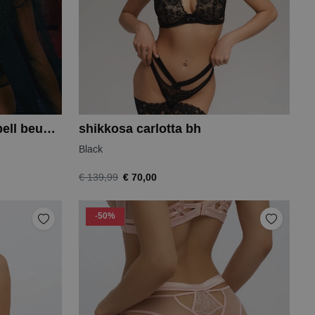
Aubade 3e under your spell beugel bh
shikkosa carlotta bh
Black
€ 70,00
€ 139,99
-50%