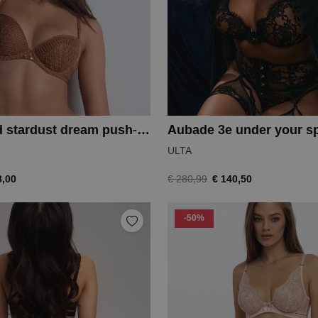
Aubade 4d stardust dream push-up bh
ULTA
8,00
€ 140,50
€ 280,99
-50%