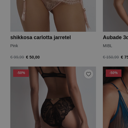
shikkosa carlotta jarretel
Aubade 3d
Pink
MIBL
€ 50,00
€ 7
€ 99,99
€ 150,99
-50%
-50%