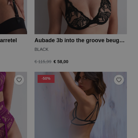
arretel
Aubade 3b into the groove beugelbh
BLACK
€ 58,00
€ 115,99
-50%