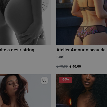
te a desir string
Black
€ 40,00
€ 79,99
-50%