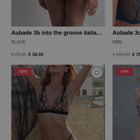
Aubade 3b into the groove italiaanse slip
BLACK
IMBL
€ 38,00
€ 7
€ 75,99
€ 150,99
-50%
-50%