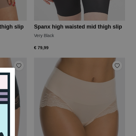
high slip
Spanx high waisted mid thigh slip
Very Black
€ 79,99