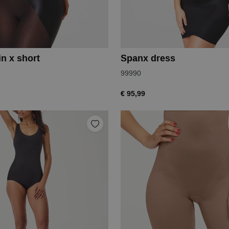
n x short
Spanx dress
99990
€ 95,99