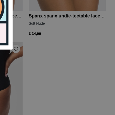
Spanx spanx undie-tectable lace hi-hipster
Spanx spanx undie-tectable lace hi-hipster
Soft Nude
€ 34,99