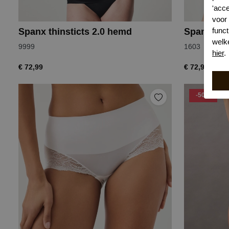
'acc
voor
funct
Spanx thinsticts 2.0 hemd
Spanx thi
welk
9999
1603
hier
.
€ 72,99
€ 72,99
-50%