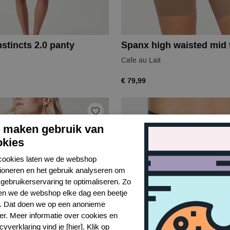
stincts 2.0 panty
Spanx high waisted mid t
Cafe au Lait
€ 79,99
j maken gebruik van
okies
cookies laten we de webshop
tioneren en het gebruik analyseren om
gebruikerservaring te optimaliseren. Zo
n we de webshop elke dag een beetje
r. Dat doen we op een anonieme
er. Meer informatie over cookies en
cyverklaring vind je [hier]. Klik op