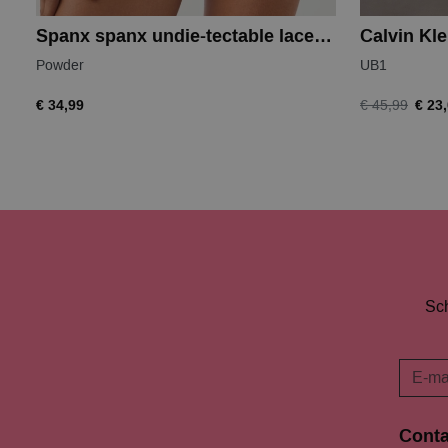
Spanx spanx undie-tectable lace hi-hipster
Calvin Kle
Powder
UB1
€ 34,99
€ 23
€ 45,99
Sch
Conta