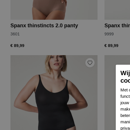
Spanx thinstincts 2.0 panty
Spanx thin
3601
9999
€ 89,99
€ 89,99
Wi
co
Met 
func
jouw 
make
bete
mani
priva