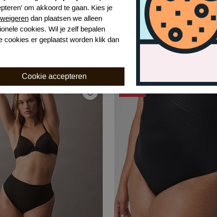
epteren' om akkoord te gaan. Kies je
weigeren
dan plaatsen we alleen
ionele cookies. Wil je zelf bepalen
nsticts 2.0 hemd
e cookies er geplaatst worden klik dan
Very Black
€ 34,99
-50%