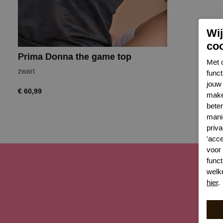
Wi
co
Prima Donna the game top
Met 
zwart
func
jouw 
€ 60,99
make
bete
mani
priva
'acc
voor
funct
welk
hier
.
Sch