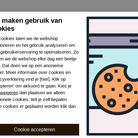
j maken gebruik van
okies
cookies laten we de webshop
tioneren en het gebruik analyseren om
gebruikerservaring te optimaliseren. Zo
n we de webshop elke dag een beetje
r. Dat doen we op een anonieme
er. Meer informatie over cookies en
cyverklaring vind je [hier]. Klik op
epteren' om akkoord te gaan. Kies je
weigeren
dan plaatsen we alleen
ionele cookies. Wil je zelf bepalen
Schrijf je nu in voor de nieuwsbrief
e cookies er geplaatst worden klik dan
rijf je in voor onze nieuwsbrief en blijf op de hoogte van de ni
collecties, laatste trends én acties. Laat je inspireren!