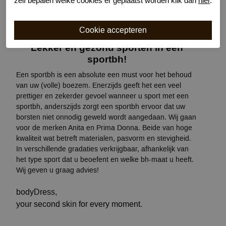
zelf bepalen welke cookies er geplaatst worden klik dan
hier
.
Lekker en gezond sporten in een
sportbh!
Een sportbh is een absolute een must voor het behoud
van uw (volle) boezem. Enerzijds geeft het een veel
prettiger en zekerder gevoel wanneer u sport met een
sportbh, anderszijds zorgt een sportbh ervoor dat uw
borsten niet onnodig geweld wordt aangedaan. Wij gaan
voor de merken Anita en Prima Donna. Beide van hoge
kwaliteit wat betreft materialen, pasvorm en stevigheid.
In verschillende gradaties verkrijgbaar, afhankelijk van
het type sport dat u beoefent en welke bh-maat u heeft.
Wij geven u graag advies!
bodyDress,
your second skin for every moment.