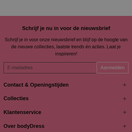
Schrijf je nu in voor de nieuwsbrief
Schrijf je in voor onze nieuwsbrief en blijf op de hoogte van
de nieuwe collecties, laatste trends én acties. Laat je
inspireren!
Aanmelden
Contact & Openingstijden
Langestraat 94-96
Collecties
3811 AK Amersfoort
033 4690704
Klantenservice
info@bodydress.nl
Over bodyDress
Openingstijden