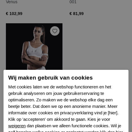
Venus
001
€ 102,99
€ 81,99
Wij maken gebruik van cookies
Anita anita active sportbh
Met cookies laten we de webshop functioneren en het
gebruik analyseren om jouw gebruikerservaring te
006
optimaliseren. Zo maken we de webshop elke dag een
€ 81,99
beetje beter. Dat doen we op een anonieme manier. Meer
informatie over cookies en privacyverklaring vind je [hier].
Klik op 'accepteren' om akkoord te gaan. Kies je voor
Filter
weigeren
dan plaatsen we alleen functionele cookies. Wil je