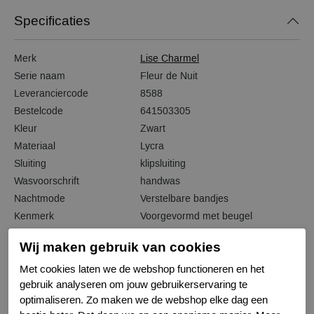
Specificaties
Merk
Lise Charmel
Serie naam
Fleur de Nuit
Leveranciercode
8588
Bestelcode
641503305
Kleur
Zwart
Materiaal
Lycra
Sluiting
klipsluiting
Wasvoorschrift
handwas
Nachtmode
Verstelbare bandjes
Kenmerk
Voorgevormd met beugel
Wij maken gebruik van cookies
Met cookies laten we de webshop functioneren en het
gebruik analyseren om jouw gebruikerservaring te
Gerelateerde producten
optimaliseren. Zo maken we de webshop elke dag een