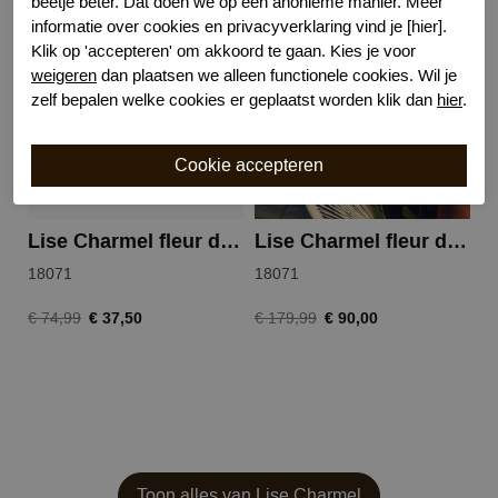
beetje beter. Dat doen we op een anonieme manier. Meer
informatie over cookies en privacyverklaring vind je [hier].
-50%
-50%
Klik op 'accepteren' om akkoord te gaan. Kies je voor
weigeren
dan plaatsen we alleen functionele cookies. Wil je
zelf bepalen welke cookies er geplaatst worden klik dan
hier
.
Lise Charmel fleur de nuit slip
Lise Charmel fleur de nuit badpak
18071
18071
1
€ 37,50
€ 90,00
€ 74,99
€ 179,99
€ 
Toon alles van Lise Charmel