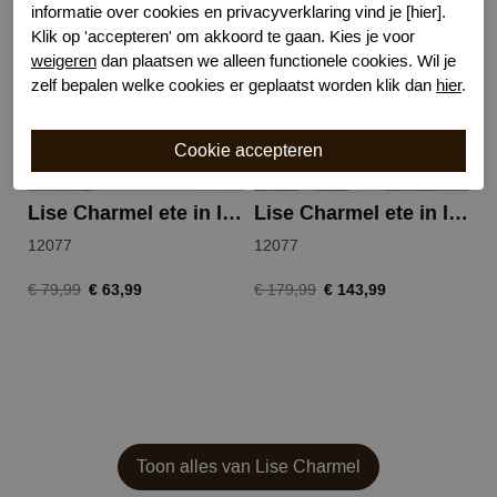
-20%
-20%
informatie over cookies en privacyverklaring vind je [hier].
Klik op 'accepteren' om akkoord te gaan. Kies je voor
weigeren
dan plaatsen we alleen functionele cookies. Wil je
zelf bepalen welke cookies er geplaatst worden klik dan
hier
.
Lise Charmel ete in love slip
Lise Charmel ete in love badpak
12077
12077
1
€ 63,99
€ 143,99
€ 79,99
€ 179,99
€ 
Toon alles van Lise Charmel