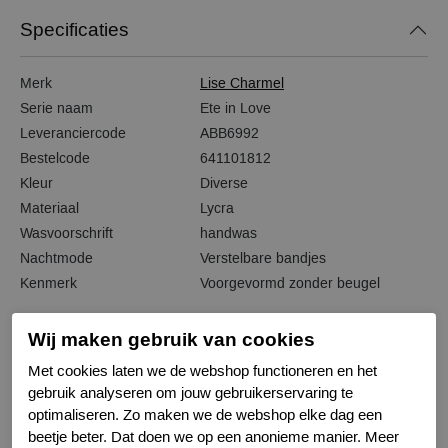
Specificaties
Merk
Lise Charmel
Serie naam
Ete in Love
Leveranciercode
ABB6992
Bestelcode
641101812
Kleur
Diverse
Materiaal
Lycra
Wasvoorschrift
handwas
Nachtmode
Verstelbare bandjes
Kenmerk
Voorgevormd zonder beugel
Wij maken gebruik van cookies
Met cookies laten we de webshop functioneren en het
Gerelateerde producten
gebruik analyseren om jouw gebruikerservaring te
optimaliseren. Zo maken we de webshop elke dag een
beetje beter. Dat doen we op een anonieme manier. Meer