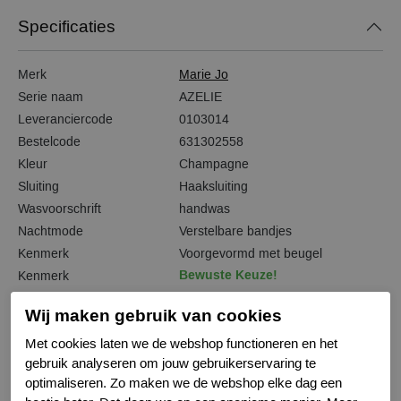
Specificaties
Merk
Marie Jo
Serie naam
AZELIE
Leveranciercode
0103014
Bestelcode
631302558
Kleur
Champagne
Sluiting
Haaksluiting
Wasvoorschrift
handwas
Nachtmode
Verstelbare bandjes
Kenmerk
Voorgevormd met beugel
Bewuste Keuze!
Kenmerk
Wij maken gebruik van cookies
Met cookies laten we de webshop functioneren en het
gebruik analyseren om jouw gebruikerservaring te
Gerelateerde producten
optimaliseren. Zo maken we de webshop elke dag een