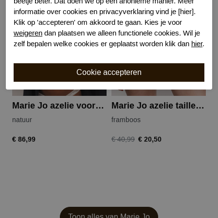
beetje beter. Dat doen we op een anonieme manier. Meer
informatie over cookies en privacyverklaring vind je [hier].
-50%
Klik op 'accepteren' om akkoord te gaan. Kies je voor
weigeren
dan plaatsen we alleen functionele cookies. Wil je
zelf bepalen welke cookies er geplaatst worden klik dan
hier
.
Marie Jo azelie voorgevormde bh
Marie Jo azelie tailleslip
natuur
framboos
na
€ 86,99
€ 20,50
€ 
€ 40,99
Toon alles van Marie Jo