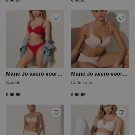
€ 96,99
€ 96,99
Marie Jo avero voorgevormde bh
Marie Jo avero voorgevormde bh
Scarlet
Caffe Latte
€ 96,99
€ 96,99