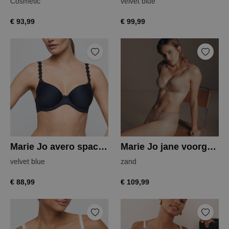
Cosmetic
velvet blue
€ 93,99
€ 99,99
Marie Jo avero spacer bh
Marie Jo jane voorgevormde bh
velvet blue
zand
€ 88,99
€ 109,99