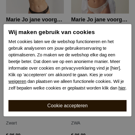
Marie Jo jane voorgevormde bh
Marie Jo jane voorgevormde bh
ZWA
NAT
Wij maken gebruik van cookies
€ 102,99
€ 102,99
Met cookies laten we de webshop functioneren en het
gebruik analyseren om jouw gebruikerservaring te
optimaliseren. Zo maken we de webshop elke dag een
beetje beter. Dat doen we op een anonieme manier. Meer
informatie over cookies en privacyverklaring vind je [hier].
Klik op 'accepteren' om akkoord te gaan. Kies je voor
weigeren
dan plaatsen we alleen functionele cookies. Wil je
zelf bepalen welke cookies er geplaatst worden klik dan
hier
.
Marie Jo avero voorgevormde bh
Marie Jo avero strapless bh
Zwart
ZWA