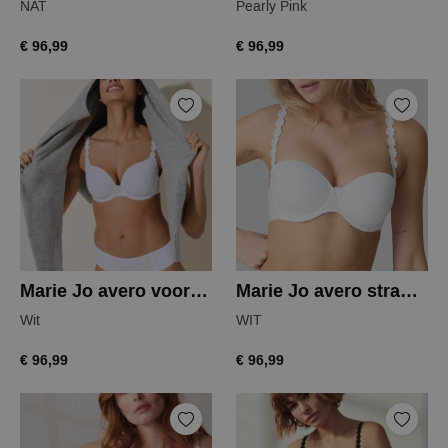
NAT
Pearly Pink
€ 96,99
€ 96,99
Marie Jo avero voorgevormde bh
Marie Jo avero strapless bh
Wit
WIT
€ 96,99
€ 96,99