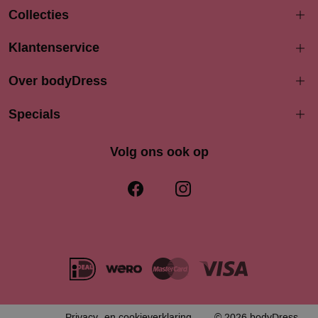
Langestraat 94-96
Collecties
3811 AK Amersfoort
033 4690704
Klantenservice
info@bodydress.nl
Over bodyDress
Openingstijden
Maandag
Specials
13:00 - 17:30
Dinsdag
9:30 - 17:30
Woensdag
9.30 - 17.30
Volg ons ook op
Donderdag
9:30 - 17.30
Vrijdag
9:30 - 17:30
Zaterdag
9:30 - 17:00
Zondag
12.00 - 17:00
Privacy- en cookieverklaring
© 2026 bodyDress