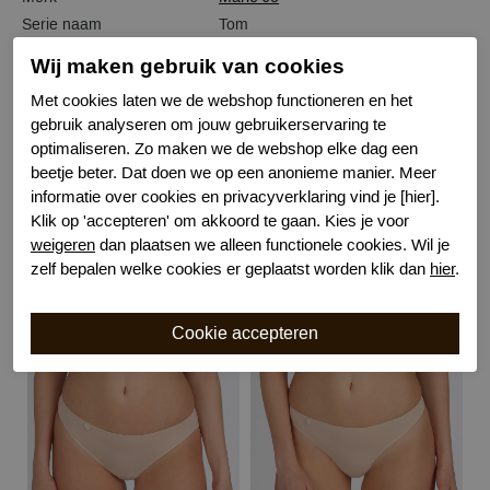
Serie naam
Tom
Leveranciercode
0520825
Wij maken gebruik van cookies
Bestelcode
634101453
Met cookies laten we de webshop functioneren en het
Kleur
Champagne
gebruik analyseren om jouw gebruikerservaring te
Wasvoorschrift
40 graden niet geschikt voor droger
optimaliseren. Zo maken we de webshop elke dag een
Model
Short
beetje beter. Dat doen we op een anonieme manier. Meer
Kenmerk
Katoenen kruisje
informatie over cookies en privacyverklaring vind je [hier].
Klik op 'accepteren' om akkoord te gaan. Kies je voor
weigeren
dan plaatsen we alleen functionele cookies. Wil je
zelf bepalen welke cookies er geplaatst worden klik dan
hier
.
Gerelateerde producten