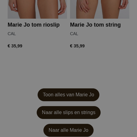
Marie Jo tom rioslip
Marie Jo tom string
M
CAL
CAL
C
€ 35,99
€ 35,99
€ 
Toon alles van Marie Jo
Naar alle slips en strings
Naar alle
Marie Jo