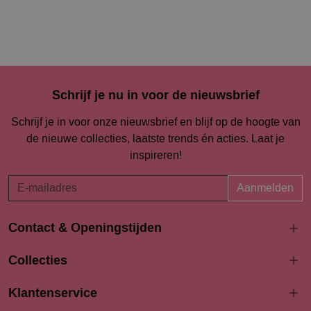
Schrijf je nu in voor de nieuwsbrief
Schrijf je in voor onze nieuwsbrief en blijf op de hoogte van
de nieuwe collecties, laatste trends én acties. Laat je
inspireren!
Aanmelden
Contact & Openingstijden
Langestraat 94-96
Collecties
3811 AK Amersfoort
033 4690704
Klantenservice
info@bodydress.nl