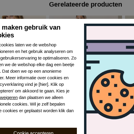
Gerelateerde producten
j maken gebruik van
okies
cookies laten we de webshop
tioneren en het gebruik analyseren om
gebruikerservaring te optimaliseren. Zo
n we de webshop elke dag een beetje
r. Dat doen we op een anonieme
er. Meer informatie over cookies en
cyverklaring vind je [hier]. Klik op
epteren' om akkoord te gaan. Kies je
Marie Jo avero voorgevormde bh
Marie Jo avero strapless bh
Mar
weigeren
dan plaatsen we alleen
CAL
NAT
ionele cookies. Wil je zelf bepalen
e cookies er geplaatst worden klik dan
€ 96,99
€ 40