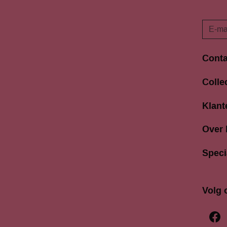
Conta
Langes
Colle
3811 A
033 4
Klant
info@b
Over
Speci
Volg 