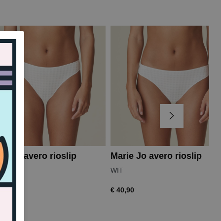
ie Jo avero rioslip
Marie Jo avero rioslip
WIT
,99
€ 40,90