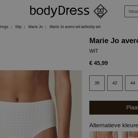
trings
Slip
Marie Jo
Marie Jo avero wit tailleslip wit
Marie Jo avero
WIT
€ 45,99
38
42
44
Plaa
Alternatieve kleur