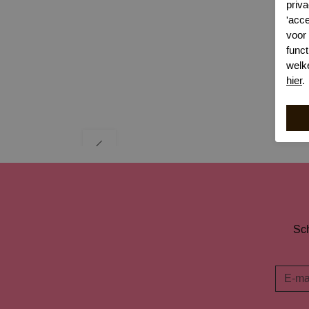
priva
'acc
voor
funct
welk
hier
.
Sch