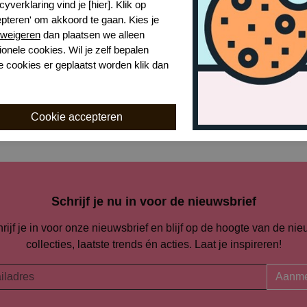
cyverklaring vind je [hier]. Klik op
epteren' om akkoord te gaan. Kies je
Naar alle slips en strings
weigeren
dan plaatsen we alleen
ionele cookies. Wil je zelf bepalen
e cookies er geplaatst worden klik dan
Naar alle
Marie Jo
Schrijf je nu in voor de nieuwsbrief
rijf je in voor onze nieuwsbrief en blijf op de hoogte van de ni
collecties, laatste trends én acties. Laat je inspireren!
Aanme