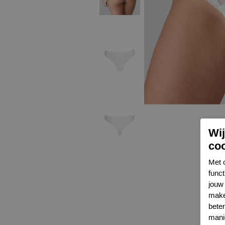
Wi
co
Met 
func
jouw 
make
bete
mani