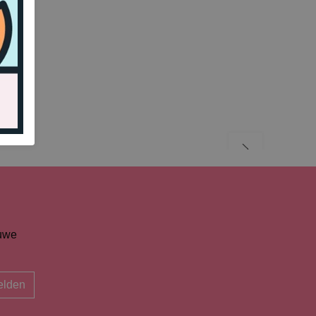
euwe
lden