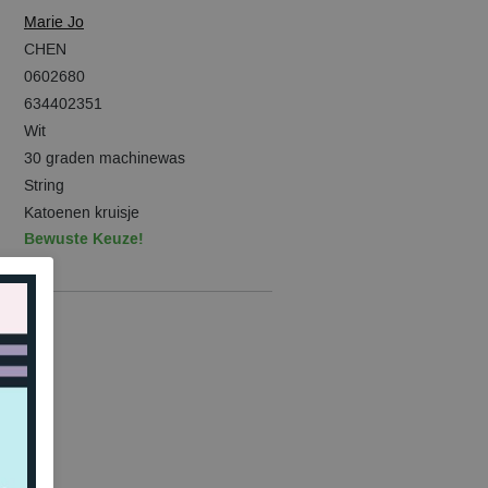
Marie Jo
CHEN
0602680
634402351
Wit
30 graden machinewas
String
Katoenen kruisje
Bewuste Keuze!