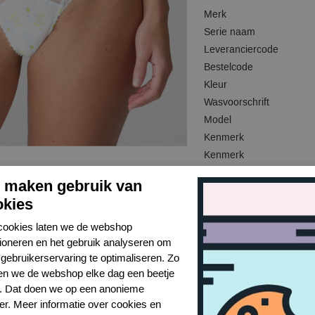
Merk
Serie naam
Leveranciercode
Bestelcode
Kleur
Wasvoorschrift
Model
Kenmerk
Kenmerk
j maken gebruik van
okies
cookies laten we de webshop
tioneren en het gebruik analyseren om
gebruikerservaring te optimaliseren. Zo
n we de webshop elke dag een beetje
r. Dat doen we op een anonieme
er. Meer informatie over cookies en
Toon alles van Marie Jo