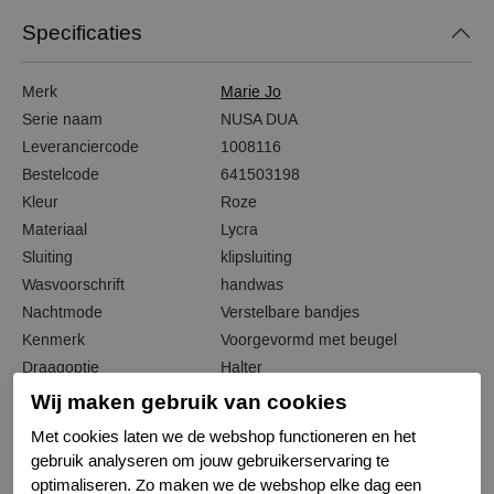
Specificaties
Merk
Marie Jo
Serie naam
NUSA DUA
Leveranciercode
1008116
Bestelcode
641503198
Kleur
Roze
Materiaal
Lycra
Sluiting
klipsluiting
Wasvoorschrift
handwas
Nachtmode
Verstelbare bandjes
Kenmerk
Voorgevormd met beugel
Draagoptie
Halter
Wij maken gebruik van cookies
Met cookies laten we de webshop functioneren en het
gebruik analyseren om jouw gebruikerservaring te
Gerelateerde producten
optimaliseren. Zo maken we de webshop elke dag een