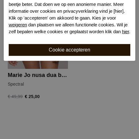
beetje beter. Dat doen we op een anonieme manier. Meer
informatie over cookies en privacyverklaring vind je [hier].
-50%
Klik op 'accepteren' om akkoord te gaan. Kies je voor
weigeren
dan plaatsen we alleen functionele cookies. Wil je
zelf bepalen welke cookies er geplaatst worden klik dan
hier
.
Marie Jo nusa dua bikini slip
Spectral
€ 25,00
€ 49,99