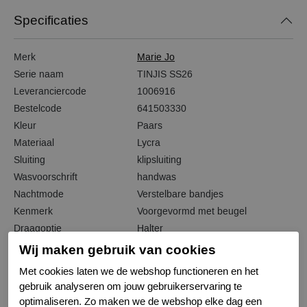
Specificaties
Merk
Marie Jo
Serie naam
TINJIS SS26
Leveranciercode
1006916
Bestelcode
641503330
Kleur
Paars
Materiaal
Lycra
Sluiting
klipsluiting
Wasvoorschrift
handwas
Nachtmode
Verstelbare bandjes
Kenmerk
Voorgevormd met beugel
Draagoptie
Halter
Wij maken gebruik van cookies
Met cookies laten we de webshop functioneren en het
gebruik analyseren om jouw gebruikerservaring te
Gerelateerde producten
optimaliseren. Zo maken we de webshop elke dag een