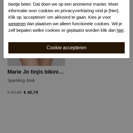
beetje beter. Dat doen we op een anonieme manier. Meer
informatie over cookies en privacyverklaring vind je [hier].
-20%
Klik op 'accepteren' om akkoord te gaan. Kies je voor
weigeren
dan plaatsen we alleen functionele cookies. Wil je
zelf bepalen welke cookies er geplaatst worden klik dan
hier
.
Marie Jo tinjis bikini slip
Sparkling dusk
€ 40,79
€ 50,99