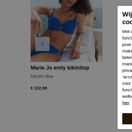
Wi
co
Met 
func
jouw 
make
bete
mani
Marie Jo emly bikinitop
priva
Electric Blue
'acc
voor
€ 102,99
funct
welk
hier
.