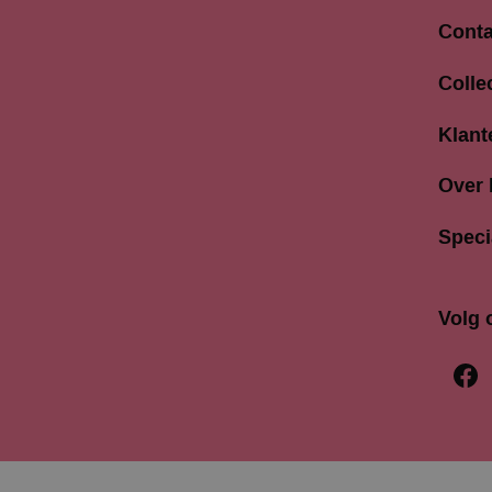
Conta
Langes
Colle
3811 A
033 4
Klant
info@b
Over
Speci
Volg 