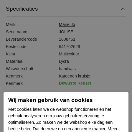
Specificaties
Merk
Marie Jo
Serie naam
JOLISE
Leveranciercode
1008451
Bestelcode
641702629
Kleur
Multicolour
Materiaal
Lycra
Wasvoorschrift
handwas
Kenmerk
Katoenen kruisje
Bewuste Keuze!
Kenmerk
Wij maken gebruik van cookies
Met cookies laten we de webshop functioneren en het
Gerelateerde producten
gebruik analyseren om jouw gebruikerservaring te
optimaliseren. Zo maken we de webshop elke dag een
beetje beter. Dat doen we op een anonieme manier. Meer