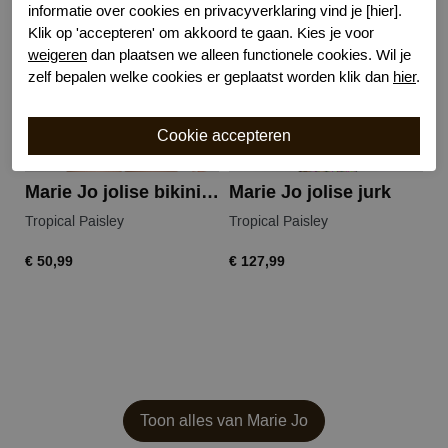
informatie over cookies en privacyverklaring vind je [hier].
Klik op 'accepteren' om akkoord te gaan. Kies je voor
weigeren
dan plaatsen we alleen functionele cookies. Wil je
zelf bepalen welke cookies er geplaatst worden klik dan
hier
.
Marie Jo jolise bikini slip
Marie Jo jolise jurk
Tropical Paisley
Tropical Paisley
Tr
€ 50,99
€ 127,99
€ 
Toon alles van Marie Jo