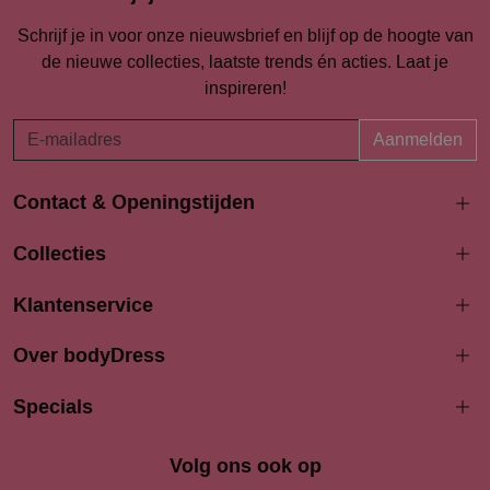
Schrijf je in voor onze nieuwsbrief en blijf op de hoogte van
de nieuwe collecties, laatste trends én acties. Laat je
inspireren!
Aanmelden
Contact & Openingstijden
Langestraat 94-96
Collecties
3811 AK Amersfoort
033 4690704
Klantenservice
info@bodydress.nl
Over bodyDress
Openingstijden
Maandag
Specials
13:00 - 17:30
Dinsdag
9:30 - 17:30
Woensdag
9.30 - 17.30
Volg ons ook op