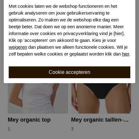
Model
Rio
Met cookies laten we de webshop functioneren en het
Kenmerk
Katoenen kruisje
gebruik analyseren om jouw gebruikerservaring te
optimaliseren. Zo maken we de webshop elke dag een
beetje beter. Dat doen we op een anonieme manier. Meer
informatie over cookies en privacyverklaring vind je [hier].
Klik op 'accepteren' om akkoord te gaan. Kies je voor
Gerelateerde producten
weigeren
dan plaatsen we alleen functionele cookies. Wil je
zelf bepalen welke cookies er geplaatst worden klik dan
hier
.
Mey organic top
Mey organic taillen-slip
1
3
1