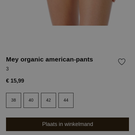
Mey organic american-pants
3
€ 15,99
38
40
42
44
Plaats in winkelmand