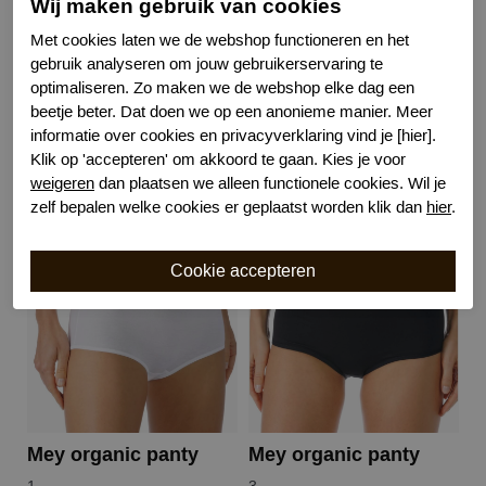
Wij maken gebruik van cookies
Materiaal
Katoen
Met cookies laten we de webshop functioneren en het
Wasvoorschrift
40 graden machinewas
gebruik analyseren om jouw gebruikerservaring te
Model
Taille
optimaliseren. Zo maken we de webshop elke dag een
beetje beter. Dat doen we op een anonieme manier. Meer
informatie over cookies en privacyverklaring vind je [hier].
Klik op 'accepteren' om akkoord te gaan. Kies je voor
Gerelateerde producten
weigeren
dan plaatsen we alleen functionele cookies. Wil je
zelf bepalen welke cookies er geplaatst worden klik dan
hier
.
Mey organic panty
Mey organic panty