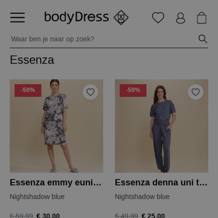
Essenza
-50%
-50%
Essenza emmy eunice nachthemd
Essenza denna uni top
Nightshadow blue
Nightshadow blue
€ 30,00
€ 25,00
€ 59,99
€ 49,99