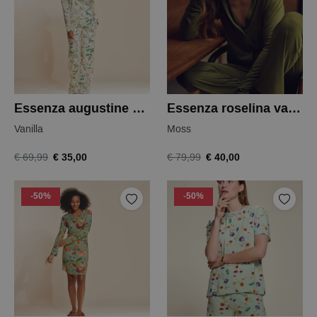
Essenza augustine denna top
Essenza roselina valentina nightdress
Vanilla
Moss
€ 35,00
€ 40,00
€ 69,99
€ 79,99
-50%
-50%