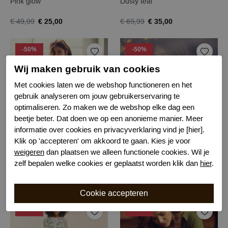
Pink glow
Dusty teal
€ 25,00
€ 35,00
€ 49,99
€ 69,99
-50%
-50%
Wij maken gebruik van cookies
Met cookies laten we de webshop functioneren en het
gebruik analyseren om jouw gebruikerservaring te
optimaliseren. Zo maken we de webshop elke dag een
beetje beter. Dat doen we op een anonieme manier. Meer
informatie over cookies en privacyverklaring vind je [hier].
Klik op 'accepteren' om akkoord te gaan. Kies je voor
Essenza allora jules broek
Essenza augustine emmy nightdress
weigeren
dan plaatsen we alleen functionele cookies. Wil je
Antra
Antra Flower
zelf bepalen welke cookies er geplaatst worden klik dan
hier
.
€ 35,00
€ 40,00
€ 69,99
€ 79,99
-50%
-50%