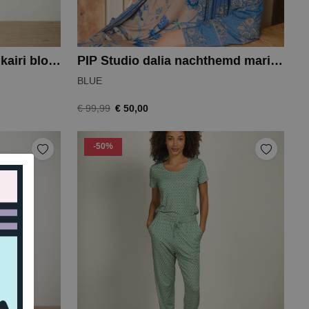
PIP Studio bobien broek kairi bloom
PIP Studio dalia nachthemd marigold
BLUE
€ 50,00
€ 99,99
-50%