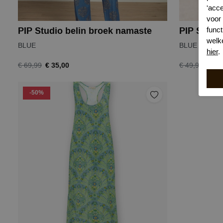
'acc
voor
funct
PIP Studio belin broek namaste
welk
BLUE
BLUE
hier
.
€ 35,00
€ 25
€ 69,99
€ 49,99
-50%