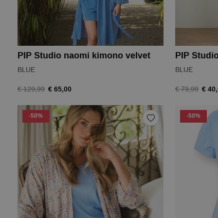
PIP Studio naomi kimono velvet
BLUE
BLUE
€ 65,00
€ 40
€ 129,99
€ 79,99
-50%
-50%