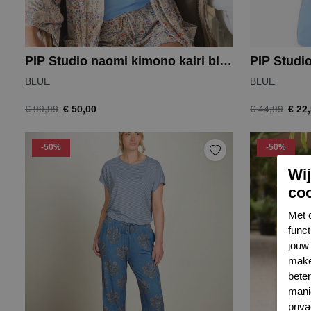
PIP Studio naomi kimono kairi bloom
PIP Studio
BLUE
BLUE
€ 50,00
€ 22
€ 99,99
€ 44,99
-50%
-50%
Wi
co
Met 
func
jouw 
make
bete
mani
priva