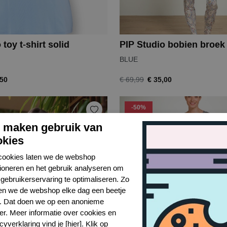
 toy t-shirt solid
BLUE
,50
€ 35,00
€ 69,99
-50%
j maken gebruik van
okies
cookies laten we de webshop
tioneren en het gebruik analyseren om
gebruikerservaring te optimaliseren. Zo
n we de webshop elke dag een beetje
r. Dat doen we op een anonieme
er. Meer informatie over cookies en
cyverklaring vind je [hier]. Klik op