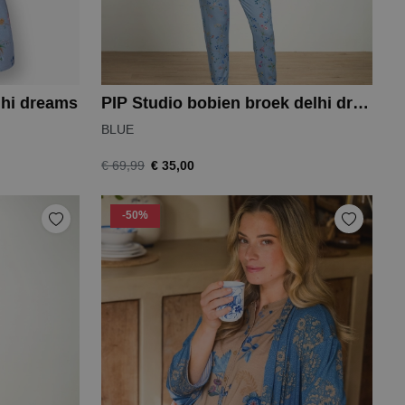
elhi dreams
PIP Studio bobien broek delhi dreams
BLUE
€ 35,00
€ 69,99
-50%