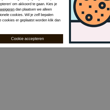
epteren' om akkoord te gaan. Kies je
weigeren
dan plaatsen we alleen
ionele cookies. Wil je zelf bepalen
PIP Studio tatum t-shirt little sumo stripe
PIP Studio trice t-shirt k
e cookies er geplaatst worden klik dan
Blue
,00
€ 30,00
€ 59,99