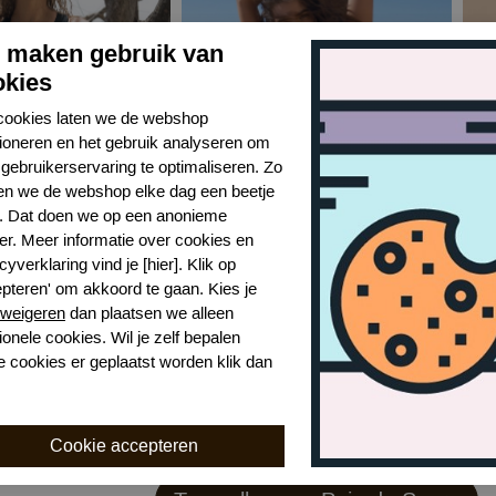
j maken gebruik van
okies
cookies laten we de webshop
tioneren en het gebruik analyseren om
gebruikerservaring te optimaliseren. Zo
n we de webshop elke dag een beetje
r. Dat doen we op een anonieme
er. Meer informatie over cookies en
cre capri 2023
Pain de Sucre bonnie 2023
Pai
cyverklaring vind je [hier]. Klik op
Black
NOI
epteren' om akkoord te gaan. Kies je
weigeren
dan plaatsen we alleen
€ 159,99
€ 85
ionele cookies. Wil je zelf bepalen
e cookies er geplaatst worden klik dan