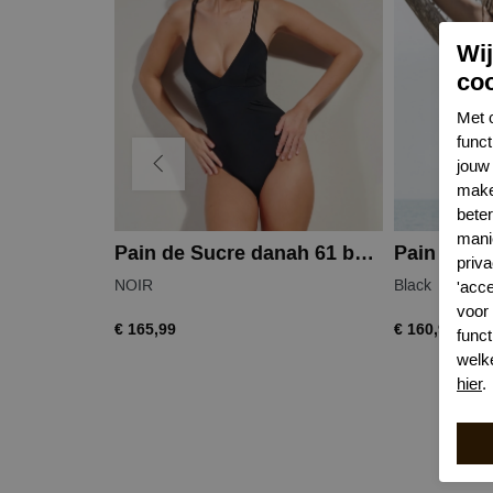
Wi
co
Met 
func
jouw 
make
bete
mani
Pain de Sucre danah 61 badpak
Pain de Su
priva
NOIR
Black
'acc
voor
€ 165,99
€ 160,99
funct
welk
hier
.