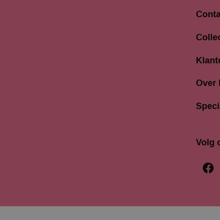
Conta
Langes
Colle
3811 A
033 4
Klant
info@b
Over
Speci
Volg 