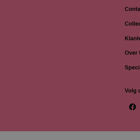
Conta
Langes
Colle
3811 A
033 4
Klant
info@b
Over
Speci
Volg 