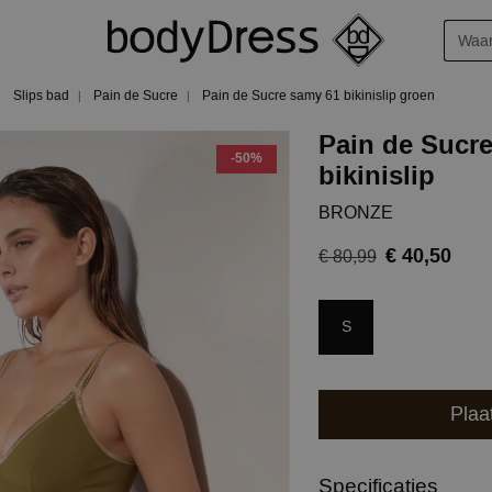
Slips bad
Pain de Sucre
Pain de Sucre samy 61 bikinislip groen
Pain de Sucr
-50%
bikinislip
BRONZE
€ 40,50
€ 80,99
S
Plaa
Specificaties