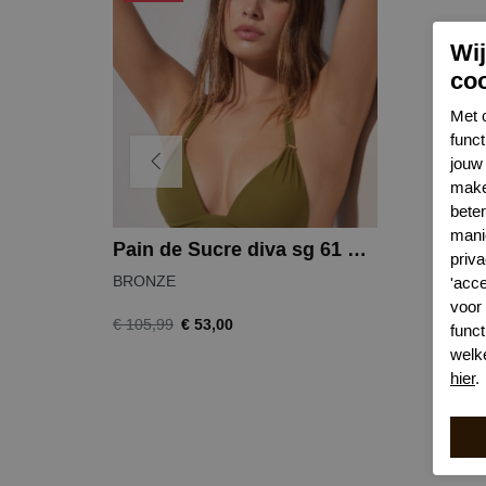
Wi
co
Met 
func
jouw 
make
bete
mani
Pain de Sucre diva sg 61 bikinitop
priva
BRONZE
'acc
voor
€ 53,00
€ 105,99
funct
welk
hier
.