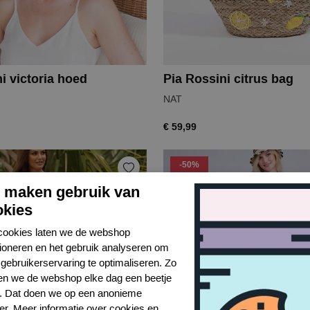
i victoria hoed
Pia Rossini citrus bag
NAT
€ 59,99
-50%
j maken gebruik van
okies
cookies laten we de webshop
tioneren en het gebruik analyseren om
gebruikerservaring te optimaliseren. Zo
n we de webshop elke dag een beetje
r. Dat doen we op een anonieme
er. Meer informatie over cookies en