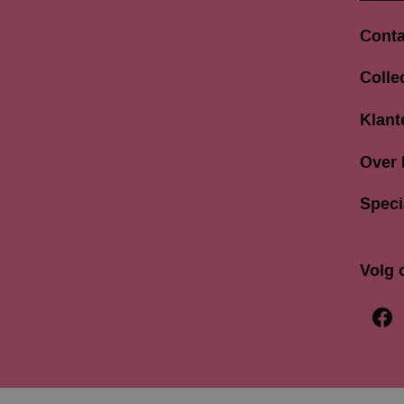
Conta
Langes
Colle
3811 A
033 4
Klant
info@b
Over
Speci
Volg 