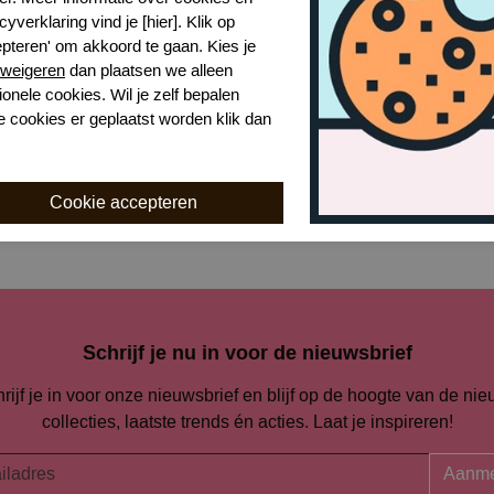
cyverklaring vind je [hier]. Klik op
epteren' om akkoord te gaan. Kies je
weigeren
dan plaatsen we alleen
ionele cookies. Wil je zelf bepalen
i ola trousers
Pia Rossini ola trousers
e cookies er geplaatst worden klik dan
Black
,00
€ 30,00
€ 59,99
Schrijf je nu in voor de nieuwsbrief
rijf je in voor onze nieuwsbrief en blijf op de hoogte van de ni
collecties, laatste trends én acties. Laat je inspireren!
Aanme