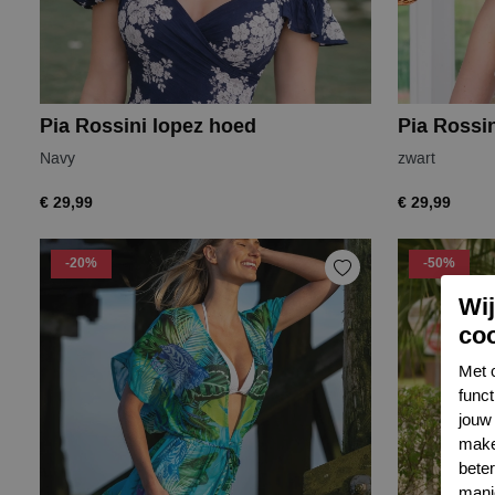
Pia Rossini lopez hoed
Pia Rossin
Navy
zwart
€ 29,99
€ 29,99
-20%
-50%
Wi
co
Met 
func
jouw 
make
bete
mani