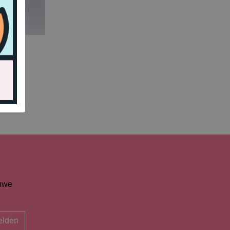
euwe
lden