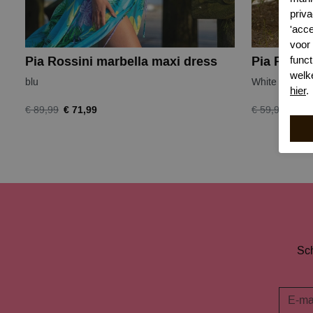
priva
'acc
voor
funct
Pia Rossini marbella maxi dress
Pia Rossin
welk
blu
White
hier
.
€ 71,99
€ 30
€ 89,99
€ 59,99
Sch