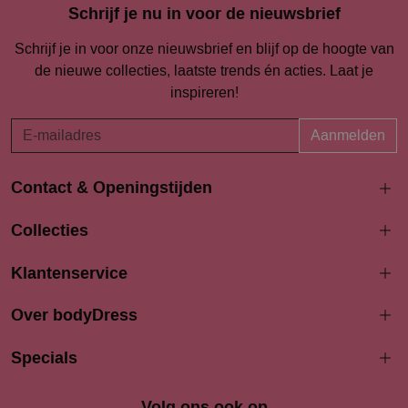
Schrijf je nu in voor de nieuwsbrief
Schrijf je in voor onze nieuwsbrief en blijf op de hoogte van
de nieuwe collecties, laatste trends én acties. Laat je
inspireren!
Aanmelden
Contact & Openingstijden
Langestraat 94-96
Collecties
3811 AK Amersfoort
033 4690704
Klantenservice
info@bodydress.nl
Over bodyDress
Openingstijden
Maandag
Specials
13:00 - 17:30
Dinsdag
9:30 - 17:30
Woensdag
9.30 - 17.30
Volg ons ook op