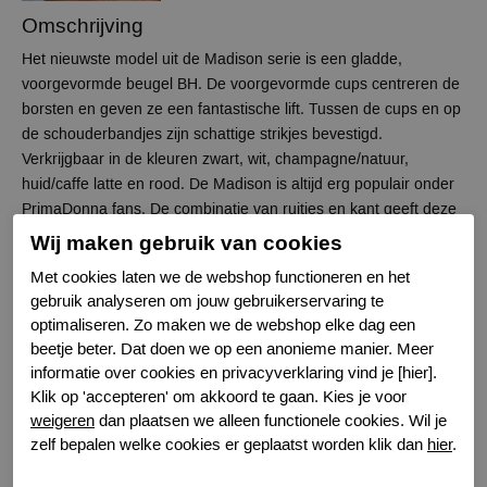
Omschrijving
Het nieuwste model uit de Madison serie is een gladde,
voorgevormde beugel BH. De voorgevormde cups centreren de
borsten en geven ze een fantastische lift. Tussen de cups en op
de schouderbandjes zijn schattige strikjes bevestigd.
Verkrijgbaar in de kleuren zwart, wit, champagne/natuur,
huid/caffe latte en rood. De Madison is altijd erg populair onder
PrimaDonna fans. De combinatie van ruitjes en kant geeft deze
serie een jonge en elegante uitstraling.
Wij maken gebruik van cookies
Met cookies laten we de webshop functioneren en het
Specificaties
gebruik analyseren om jouw gebruikerservaring te
optimaliseren. Zo maken we de webshop elke dag een
beetje beter. Dat doen we op een anonieme manier. Meer
Merk
Prima Donna
informatie over cookies en privacyverklaring vind je [hier].
Serie naam
Madison
Klik op 'accepteren' om akkoord te gaan. Kies je voor
Leveranciercode
0262121
weigeren
dan plaatsen we alleen functionele cookies. Wil je
Bestelcode
631301510
zelf bepalen welke cookies er geplaatst worden klik dan
hier
.
Kleur
Zwart