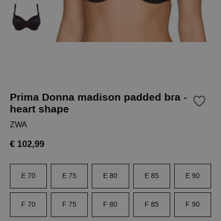
Prima Donna madison padded bra -
heart shape
ZWA
€ 102,99
E 70
E 75
E 80
E 85
E 90
F 70
F 75
F 80
F 85
F 90