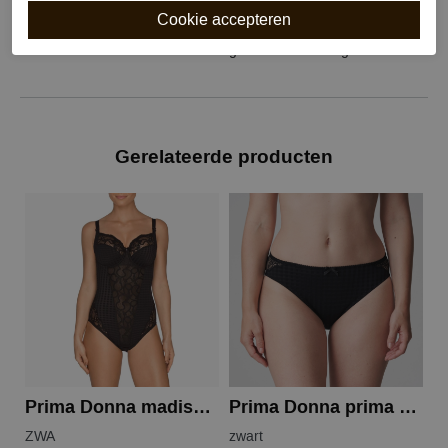
Sluiting
Haaksluiting
Wasvoorschrift
handwas
Kenmerk
Voorgevormd met beugel
Gerelateerde producten
Prima Donna madison body
Prima Donna prima donna madison rioslip
ZWA
zwart
Z