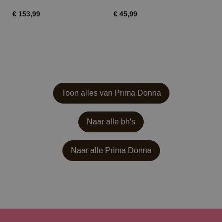
€ 153,99
€ 45,99
€ 
Toon alles van Prima Donna
Naar alle bh's
Naar alle
Prima Donna