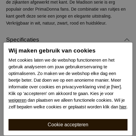
de zijkanten afgewerkt met kant. De Madison serie is erg
populair onder PrimaDonna fans. De combinatie van ruitjes en
kant geeft deze serie een jonge en elegante uitstraling.
Verkrijgbaar in wit, natuur, zwart, rood en huidskleur.
Specificaties
Wij maken gebruik van cookies
Merk
Prima Donna
Met cookies laten we de webshop functioneren en het
Serie naam
Madison
gebruik analyseren om jouw gebruikerservaring te
Leveranciercode
0662125
optimaliseren. Zo maken we de webshop elke dag een
Bestelcode
634401732
beetje beter. Dat doen we op een anonieme manier. Meer
Kleur
Zwart
informatie over cookies en privacyverklaring vind je [hier].
Klik op 'accepteren' om akkoord te gaan. Kies je voor
Wasvoorschrift
30 graden machinewas
weigeren
dan plaatsen we alleen functionele cookies. Wil je
Model
String
zelf bepalen welke cookies er geplaatst worden klik dan
hier
.
Kenmerk
Katoenen kruisje
Bewuste Keuze!
Kenmerk