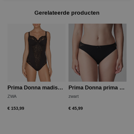
Gerelateerde producten
Prima Donna madison body
Prima Donna prima donna madison rioslip
ZWA
zwart
zw
€ 153,99
€ 45,99
€ 