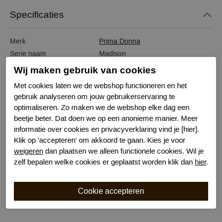
Specificaties
Merk
Prima Donna
Serie naam
Madison
Leveranciercode
0262127
Wij maken gebruik van cookies
Bestelcode
631101385
Met cookies laten we de webshop functioneren en het
Kleur
Huid
gebruik analyseren om jouw gebruikerservaring te
Sluiting
Haaksluiting
optimaliseren. Zo maken we de webshop elke dag een
Wasvoorschrift
handwas
beetje beter. Dat doen we op een anonieme manier. Meer
Kenmerk
Niet voorgevormd met beugel
informatie over cookies en privacyverklaring vind je [hier].
Klik op 'accepteren' om akkoord te gaan. Kies je voor
Draagoptie
Valt weg onder wit
weigeren
dan plaatsen we alleen functionele cookies. Wil je
Bewuste Keuze!
Kenmerk
zelf bepalen welke cookies er geplaatst worden klik dan
hier
.