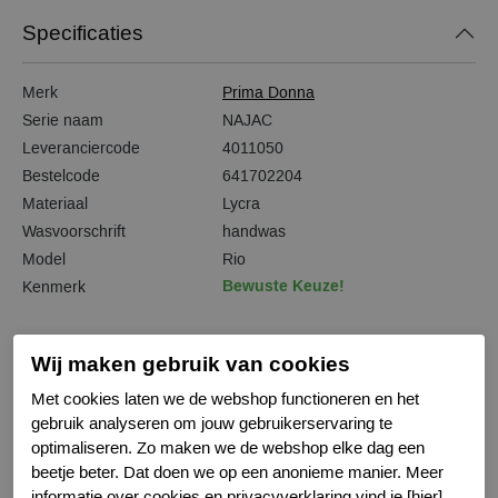
Specificaties
Merk
Prima Donna
Serie naam
NAJAC
Leveranciercode
4011050
Bestelcode
641702204
Materiaal
Lycra
Wasvoorschrift
handwas
Model
Rio
Bewuste Keuze!
Kenmerk
Wij maken gebruik van cookies
Met cookies laten we de webshop functioneren en het
Gerelateerde producten
gebruik analyseren om jouw gebruikerservaring te
optimaliseren. Zo maken we de webshop elke dag een
beetje beter. Dat doen we op een anonieme manier. Meer
-50%
informatie over cookies en privacyverklaring vind je [hier].