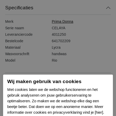
Specificaties
Merk
Prima Donna
Serie naam
CELAYA
Leveranciercode
4011250
Bestelcode
641702209
Materiaal
Lycra
Wasvoorschrift
handwas
Model
Rio
Wij maken gebruik van cookies
Gerelateerde producten
Met cookies laten we de webshop functioneren en het
gebruik analyseren om jouw gebruikerservaring te
optimaliseren. Zo maken we de webshop elke dag een
-50%
beetje beter. Dat doen we op een anonieme manier. Meer
informatie over cookies en privacyverklaring vind je [hier].