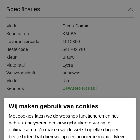
Specificaties
Merk
Prima Donna
Serie naam
KALBA
Leveranciercode
4012350
Bestelcode
641702510
Kleur
Blauw
Materiaal
Lycra
Wasvoorschrift
handwas
Model
Rio
Bewuste Keuze!
Kenmerk
Wij maken gebruik van cookies
Met cookies laten we de webshop functioneren en het
Gerelateerde producten
gebruik analyseren om jouw gebruikerservaring te
optimaliseren. Zo maken we de webshop elke dag een
beetje beter. Dat doen we op een anonieme manier. Meer