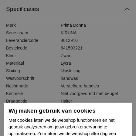
Specificaties
Merk
Prima Donna
Serie naam
KIRUNA
Leveranciercode
4012910
Bestelcode
641503221
Kleur
Zwart
Materiaal
Lycra
Sluiting
klipsluiting
Wasvoorschrift
handwas
Nachtmode
Verstelbare bandjes
Kenmerk
Niet voorgevormd met beugel
Draagoptie
Halter
Wij maken gebruik van cookies
Met cookies laten we de webshop functioneren en het
gebruik analyseren om jouw gebruikerservaring te
Gerelateerde producten
optimaliseren. Zo maken we de webshop elke dag een