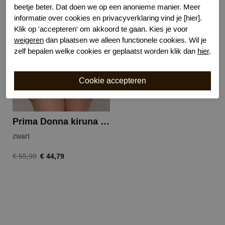
beetje beter. Dat doen we op een anonieme manier. Meer
informatie over cookies en privacyverklaring vind je [hier].
-20%
Klik op 'accepteren' om akkoord te gaan. Kies je voor
weigeren
dan plaatsen we alleen functionele cookies. Wil je
zelf bepalen welke cookies er geplaatst worden klik dan
hier
.
Prima Donna kiruna bikini tailleslip
zwart
€ 44,79
€ 55,99