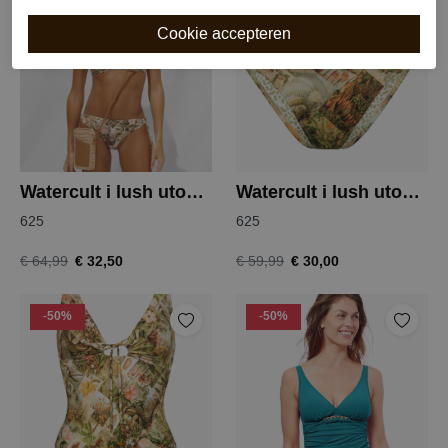
-50%
-50%
Watercult i lush utopia bikini slip
Watercult i lush utopia bikini slip
625
625
€ 32,50
€ 30,00
€ 64,99
€ 59,99
-50%
-50%