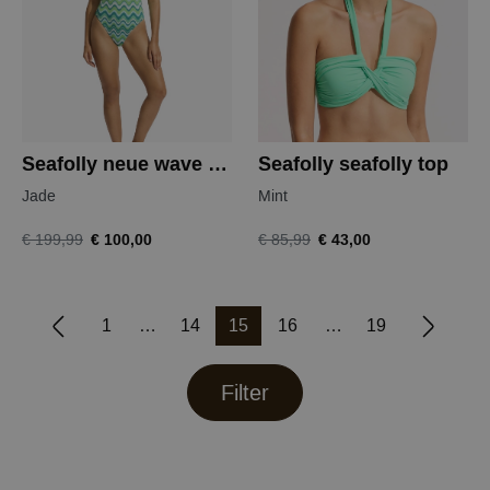
Seafolly neue wave badpak
Seafolly seafolly top
Jade
Mint
€ 100,00
€ 43,00
€ 199,99
€ 85,99
1
14
15
16
19
Filter