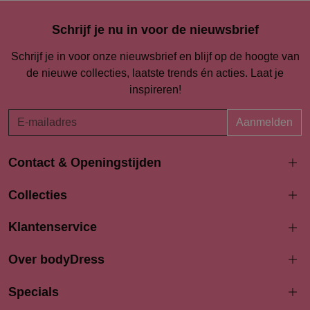
Schrijf je nu in voor de nieuwsbrief
Schrijf je in voor onze nieuwsbrief en blijf op de hoogte van
de nieuwe collecties, laatste trends én acties. Laat je
inspireren!
Aanmelden
Contact & Openingstijden
Langestraat 94-96
Collecties
3811 AK Amersfoort
033 4690704
Klantenservice
info@bodydress.nl
Over bodyDress
Openingstijden
Maandag
Specials
13:00 - 17:30
Dinsdag
9:30 - 17:30