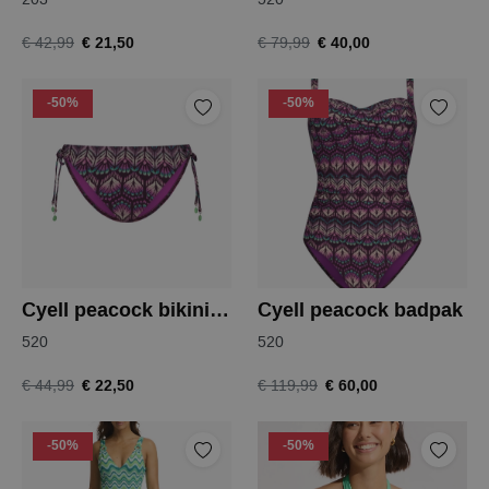
€ 21,50
€ 40,00
€ 42,99
€ 79,99
-50%
-50%
Cyell peacock bikinislip
Cyell peacock badpak
520
520
€ 22,50
€ 60,00
€ 44,99
€ 119,99
-50%
-50%