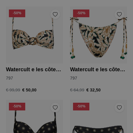
-50%
-50%
Watercult e les côtes bikini top
Watercult e les côtes bikini slip
797
797
€ 50,00
€ 32,50
€ 99,99
€ 64,99
-50%
-50%