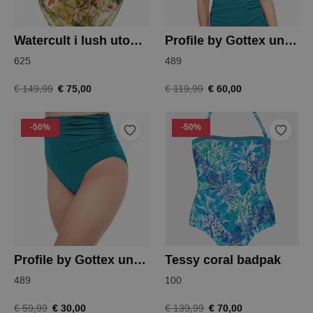
Watercult i lush utopia badpak
Profile by Gottex unchain my heart top
625
489
€ 75,00
€ 60,00
€ 149,99
€ 119,99
-50%
-50%
Profile by Gottex unchain my heart slip
Tessy coral badpak
489
100
€ 30,00
€ 70,00
€ 59,99
€ 139,99