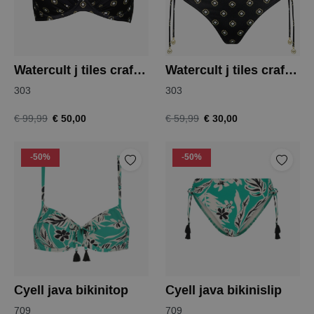
Watercult j tiles craft bikini top
Watercult j tiles craft bikini slip
303
303
€ 50,00
€ 30,00
€ 99,99
€ 59,99
-50%
-50%
Cyell java bikinitop
Cyell java bikinislip
709
709