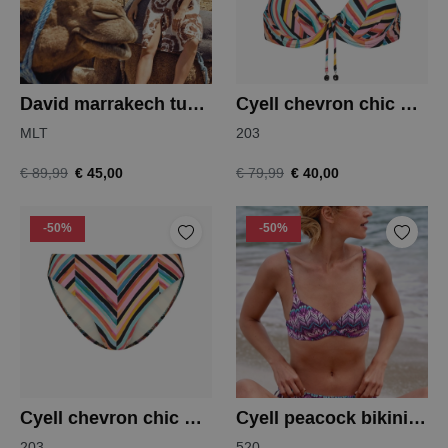
David marrakech tuniek
Cyell chevron chic bikinitop
MLT
203
€ 45,00
€ 40,00
€ 89,99
€ 79,99
-50%
-50%
Cyell chevron chic bikinislip
Cyell peacock bikinitop
203
520