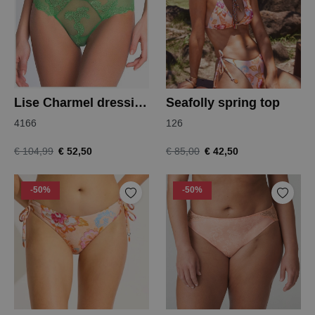
Lise Charmel dressing floral hipster
Seafolly spring top
4166
126
€ 52,50
€ 42,50
€ 104,99
€ 85,00
-50%
-50%