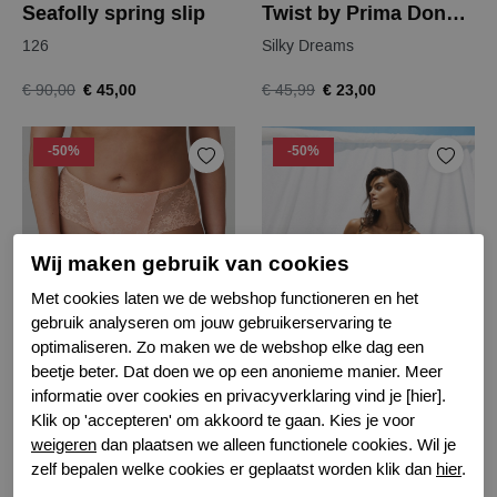
Seafolly spring slip
Twist by Prima Donna playa amor slip
126
Silky Dreams
€ 45,00
€ 23,00
€ 90,00
€ 45,99
-50%
-50%
Wij maken gebruik van cookies
Met cookies laten we de webshop functioneren en het
gebruik analyseren om jouw gebruikerservaring te
optimaliseren. Zo maken we de webshop elke dag een
Twist by Prima Donna playa amor hipster
Watercult i lush utopia bikini top
beetje beter. Dat doen we op een anonieme manier. Meer
Silky Dreams
625
informatie over cookies en privacyverklaring vind je [hier].
Klik op 'accepteren' om akkoord te gaan. Kies je voor
€ 25,50
€ 55,00
€ 50,99
€ 109,99
weigeren
dan plaatsen we alleen functionele cookies. Wil je
zelf bepalen welke cookies er geplaatst worden klik dan
hier
.