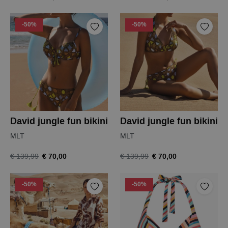
-50%
-50%
David jungle fun bikini
David jungle fun bikini
MLT
MLT
€ 70,00
€ 70,00
€ 139,99
€ 139,99
-50%
-50%