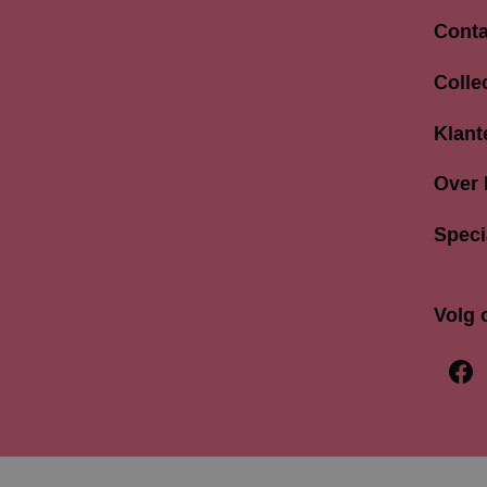
Conta
Langes
Colle
3811 A
033 4
Klant
info@b
Over
Speci
Volg 