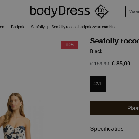
en
Badpak
Seafolly
Seafolly rococo badpak zwart combinatie
Seafolly roc
-50%
Black
€ 85,00
€ 169,99
42/E
Plaa
Specificaties