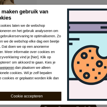
j maken gebruik van
okies
cookies laten we de webshop
tioneren en het gebruik analyseren om
gebruikerservaring te optimaliseren. Zo
n we de webshop elke dag een beetje
r. Dat doen we op een anonieme
er. Meer informatie over cookies en
ococo top
cyverklaring vind je [hier]. Klik op
epteren' om akkoord te gaan. Kies je
weigeren
dan plaatsen we alleen
00
ionele cookies. Wil je zelf bepalen
e cookies er geplaatst worden klik dan