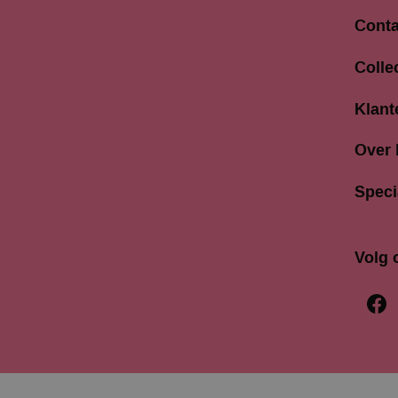
Conta
Langes
Colle
3811 A
033 4
Klant
info@b
Over
Speci
Volg 