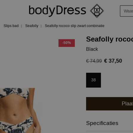
Slips bad
Seafolly
Seafolly rococo slip zwart combinatie
Seafolly roco
-50%
Black
€ 37,50
€ 74,99
38
Plaa
Specificaties