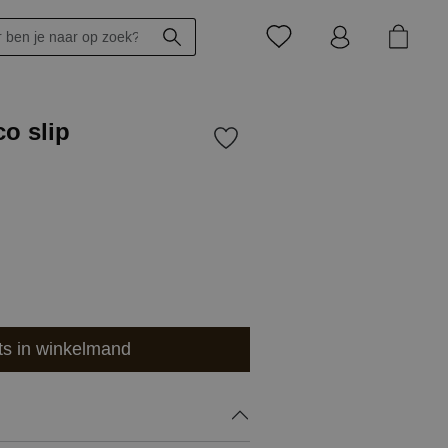
co slip
ts in winkelmand