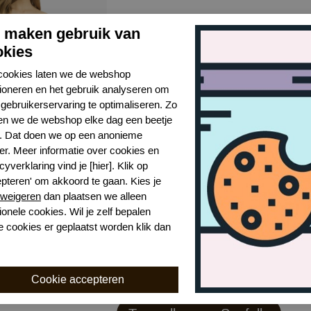
j maken gebruik van
okies
cookies laten we de webshop
tioneren en het gebruik analyseren om
gebruikerservaring te optimaliseren. Zo
n we de webshop elke dag een beetje
r. Dat doen we op een anonieme
er. Meer informatie over cookies en
ococo top
cyverklaring vind je [hier]. Klik op
epteren' om akkoord te gaan. Kies je
weigeren
dan plaatsen we alleen
00
ionele cookies. Wil je zelf bepalen
e cookies er geplaatst worden klik dan