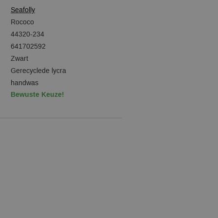
Seafolly
Rococo
44320-234
641702592
Zwart
Gerecyclede lycra
handwas
Bewuste Keuze!