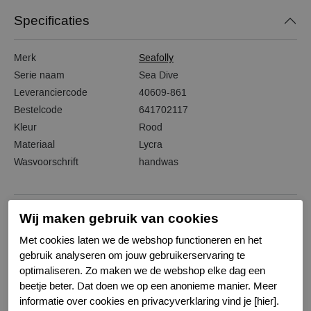
Specificaties
Merk
Seafolly
Serie naam
Sea Dive
Leveranciercode
40609-861
Bestelcode
641702117
Kleur
Rood
Materiaal
Lycra
Wasvoorschrift
handwas
Wij maken gebruik van cookies
Gerelateerde producten
Met cookies laten we de webshop functioneren en het
gebruik analyseren om jouw gebruikerservaring te
optimaliseren. Zo maken we de webshop elke dag een
-50%
beetje beter. Dat doen we op een anonieme manier. Meer
informatie over cookies en privacyverklaring vind je [hier].