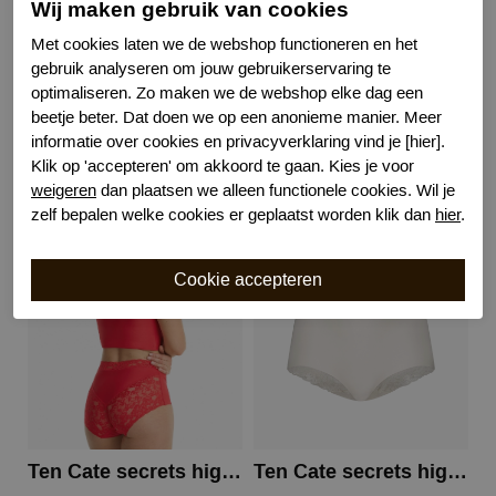
Wij maken gebruik van cookies
Kenmerk
Naadloos
Met cookies laten we de webshop functioneren en het
Kenmerk
Katoenen kruisje
gebruik analyseren om jouw gebruikerservaring te
Bewuste Keuze!
Kenmerk
optimaliseren. Zo maken we de webshop elke dag een
beetje beter. Dat doen we op een anonieme manier. Meer
informatie over cookies en privacyverklaring vind je [hier].
Klik op 'accepteren' om akkoord te gaan. Kies je voor
Gerelateerde producten
weigeren
dan plaatsen we alleen functionele cookies. Wil je
zelf bepalen welke cookies er geplaatst worden klik dan
hier
.
Ten Cate secrets high waist lace
Ten Cate secrets high waist lace