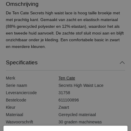
Omschrijving
De Ten Cate Secrets high waist lace is hoog taille broekje met
met prachtig kant. Gemaakt van zacht en elastisch materiaal
(88% gerecycled polyester en 12% elastan), waardoor het als
een tweede huid aanvoelt. De zachte stof sluit mooi aan en blijft
onzichtbaar onder je kleding. Een comfortabele basic in zwart
en meerdere kleuren.
Specificaties
Merk
Ten Cate
Serie naam
Secrets High Waist Lace
Leveranciercode
31758
Bestelcode
611100896
Kleur
Zwart
Materiaal
Gereycled materiaal
Wasvoorschrift
30 graden machinewas
Model
Taille