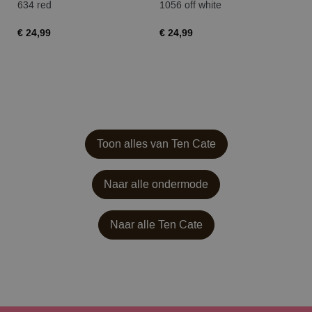
634 red
1056 off white
15
€ 24,99
€ 24,99
€ 
Toon alles van Ten Cate
Naar alle ondermode
Naar alle
Ten Cate