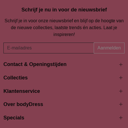
Schrijf je nu in voor de nieuwsbrief
Schrijf je in voor onze nieuwsbrief en blijf op de hoogte van
de nieuwe collecties, laatste trends én acties. Laat je
inspireren!
Aanmelden
Contact & Openingstijden
Langestraat 94-96
Collecties
3811 AK Amersfoort
033 4690704
Klantenservice
info@bodydress.nl
Over bodyDress
Openingstijden
Maandag
Specials
13:00 - 17:30
Dinsdag
9:30 - 17:30