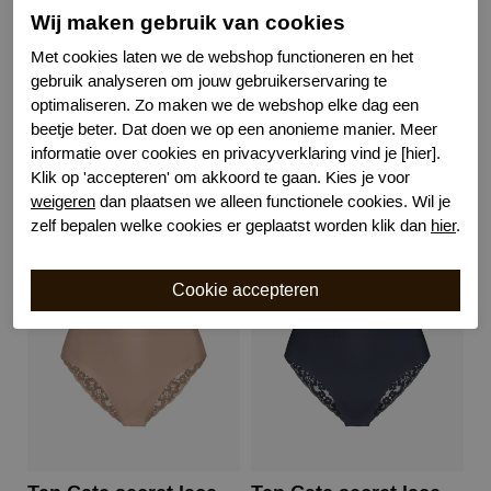
Wij maken gebruik van cookies
Kenmerk
Naadloos
Kenmerk
Hoogte taille
Met cookies laten we de webshop functioneren en het
Kenmerk
Katoenen kruisje
gebruik analyseren om jouw gebruikerservaring te
Bewuste Keuze!
Kenmerk
optimaliseren. Zo maken we de webshop elke dag een
beetje beter. Dat doen we op een anonieme manier. Meer
informatie over cookies en privacyverklaring vind je [hier].
Klik op 'accepteren' om akkoord te gaan. Kies je voor
weigeren
dan plaatsen we alleen functionele cookies. Wil je
Gerelateerde producten
zelf bepalen welke cookies er geplaatst worden klik dan
hier
.