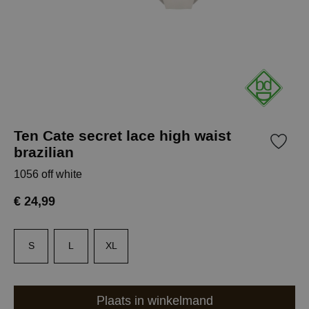
Ten Cate secret lace high waist
brazilian
1056 off white
€ 24,99
S
L
XL
Plaats in winkelmand