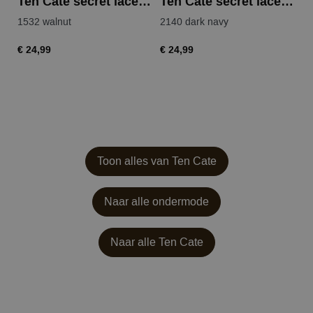
Ten Cate secret lace high waist brazilian
Ten Cate secret lace high waist brazilian
1532 walnut
2140 dark navy
63
€ 24,99
€ 24,99
€ 
Toon alles van Ten Cate
Naar alle ondermode
Naar alle
Ten Cate