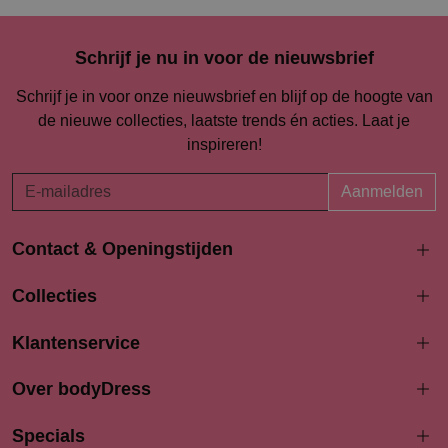
Schrijf je nu in voor de nieuwsbrief
Schrijf je in voor onze nieuwsbrief en blijf op de hoogte van
de nieuwe collecties, laatste trends én acties. Laat je
inspireren!
Aanmelden
Contact & Openingstijden
Langestraat 94-96
Collecties
3811 AK Amersfoort
033 4690704
Klantenservice
info@bodydress.nl
Over bodyDress
Openingstijden
Maandag
Specials
13:00 - 17:30