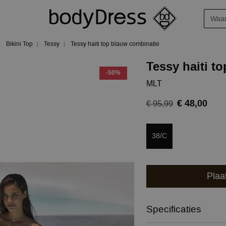
Bikini Top
Tessy
Tessy haiti top blauw combinatie
Tessy haiti to
-50%
MLT
€ 48,00
€ 95,99
38/C
Plaa
Specificaties