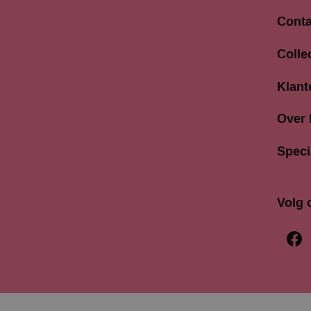
Conta
Langes
Colle
3811 A
033 4
Klant
info@b
Over
Speci
Volg 