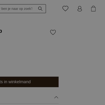
p
ts in winkelmand