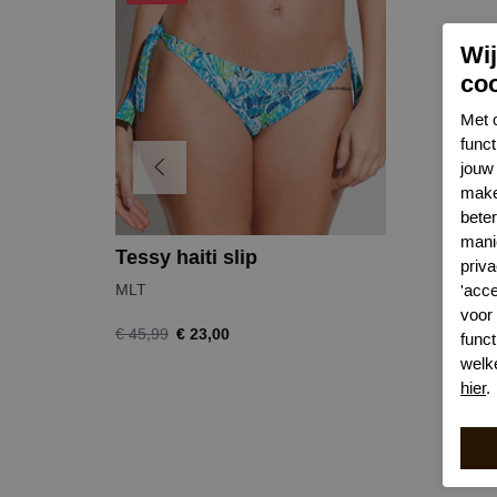
Wi
co
Met 
func
jouw 
make
bete
mani
Tessy haiti slip
priva
'acc
MLT
voor
€ 23,00
€ 45,99
funct
welk
hier
.