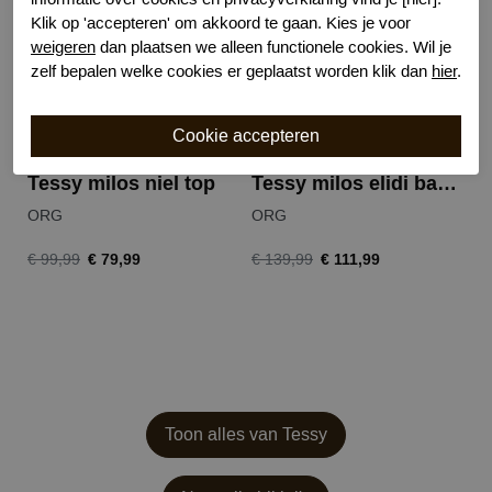
Klik op 'accepteren' om akkoord te gaan. Kies je voor
weigeren
dan plaatsen we alleen functionele cookies. Wil je
zelf bepalen welke cookies er geplaatst worden klik dan
hier
.
Tessy milos niel top
Tessy milos elidi badpak
ORG
ORG
O
€ 79,99
€ 111,99
€ 99,99
€ 139,99
€ 
Toon alles van Tessy