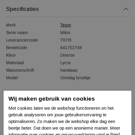
Specificaties
Merk
Tessy
Serie naam
Milos
Leveranciercode
T67/9
Bestelcode
641702749
Kleur
Diverse
Materiaal
Lycra
Wasvoorschrift
handwas
Model
Omslag broekje
Wij maken gebruik van cookies
Met cookies laten we de webshop functioneren en het
Gerelateerde producten
gebruik analyseren om jouw gebruikerservaring te
optimaliseren. Zo maken we de webshop elke dag een
beetje beter. Dat doen we op een anonieme manier. Meer
-20%
-20%
informatie over cookies en privacyverklaring vind je [hier].