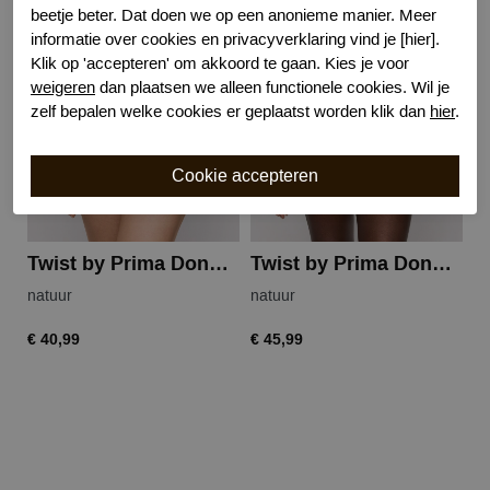
beetje beter. Dat doen we op een anonieme manier. Meer
informatie over cookies en privacyverklaring vind je [hier].
Klik op 'accepteren' om akkoord te gaan. Kies je voor
weigeren
dan plaatsen we alleen functionele cookies. Wil je
zelf bepalen welke cookies er geplaatst worden klik dan
hier
.
Twist by Prima Donna kero string
Twist by Prima Donna kero hipster
natuur
natuur
na
€ 40,99
€ 45,99
€ 