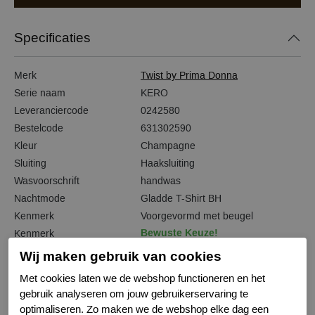
Specificaties
Merk
Twist by Prima Donna
Serie naam
KERO
Leveranciercode
0242580
Bestelcode
631302590
Kleur
Champagne
Sluiting
Haaksluiting
Wasvoorschrift
handwas
Nachtmode
Gladde T-Shirt BH
Kenmerk
Voorgevormd met beugel
Bewuste Keuze!
Kenmerk
Wij maken gebruik van cookies
Met cookies laten we de webshop functioneren en het
gebruik analyseren om jouw gebruikerservaring te
Gerelateerde producten
optimaliseren. Zo maken we de webshop elke dag een