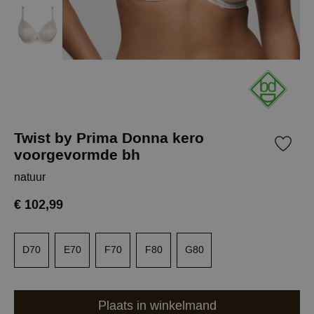
Twist by Prima Donna kero
voorgevormde bh
natuur
€ 102,99
D70
E70
F70
F80
G80
Plaats in winkelmand