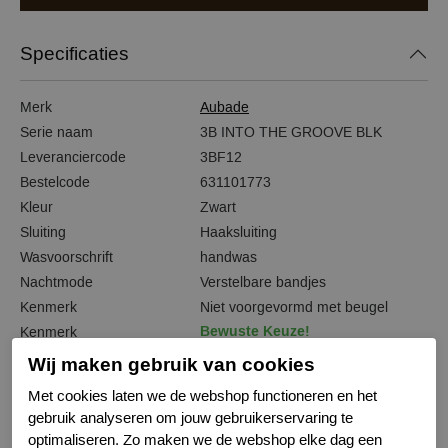
Specificaties
Merk
Aubade
Serie naam
3B INTO THE GROOVE BLK
Leveranciercode
3BF12
Bestelcode
631101773
Kleur
Zwart
Sluiting
Haaksluiting
Wasvoorschrift
handwas
Nachtmode
Verstelbare bandjes
Kenmerk
Niet voorgevormd met beugel
Bewuste Keuze!
Kenmerk
Wij maken gebruik van cookies
Met cookies laten we de webshop functioneren en het
gebruik analyseren om jouw gebruikerservaring te
Gerelateerde producten
optimaliseren. Zo maken we de webshop elke dag een