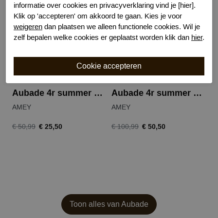
informatie over cookies en privacyverklaring vind je [hier].
Klik op 'accepteren' om akkoord te gaan. Kies je voor
weigeren
dan plaatsen we alleen functionele cookies. Wil je
zelf bepalen welke cookies er geplaatst worden klik dan
hier
.
Aubade 4r summer essence bikinislip
Aubade 4r summer essence bikinitop
AMEY
AMEY
FI
€ 25,50
€ 50,50
€ 50,99
€ 100,99
€ 
Toon alles van Aubade