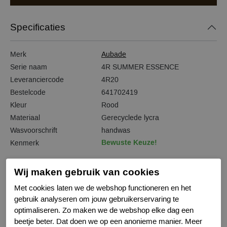
Specificaties
Merk
Aubade
Serie naam
4R SUMMER ESSENCE
Leveranciercode
4R20
Bestelcode
641702419
Kleur
Rood
Materiaal
Gerecyclede lycra
Wasvoorschrift
handwas
Bewuste Keuze!
Kenmerk
Wij maken gebruik van cookies
Met cookies laten we de webshop functioneren en het
Gerelateerde producten
gebruik analyseren om jouw gebruikerservaring te
optimaliseren. Zo maken we de webshop elke dag een
beetje beter. Dat doen we op een anonieme manier. Meer
-50%
-50%