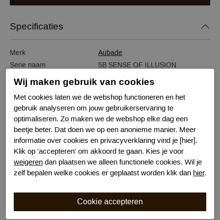
Specificaties
Merk
Aubade
Serie naam
5B SENSE OF ILLUSION
Leveranciercode
5BN12
Wij maken gebruik van cookies
Bestelcode
631101875
Met cookies laten we de webshop functioneren en het
Kleur
Rood
gebruik analyseren om jouw gebruikerservaring te
Materiaal
Gereycled materiaal
optimaliseren. Zo maken we de webshop elke dag een
Sluiting
Haaksluiting
beetje beter. Dat doen we op een anonieme manier. Meer
Wasvoorschrift
handwas
informatie over cookies en privacyverklaring vind je [hier].
Klik op 'accepteren' om akkoord te gaan. Kies je voor
Nachtmode
Verstelbare bandjes
weigeren
dan plaatsen we alleen functionele cookies. Wil je
Kenmerk
Niet voorgevormd met beugel
zelf bepalen welke cookies er geplaatst worden klik dan
hier
.
Bewuste Keuze!
Kenmerk