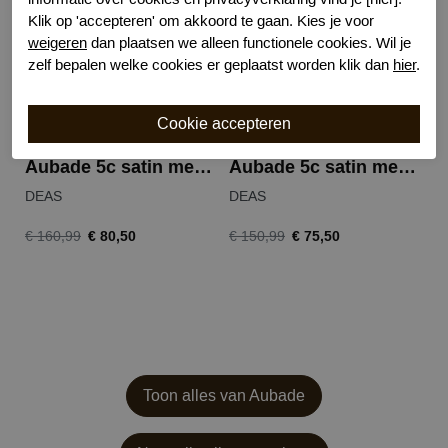
Klik op 'accepteren' om akkoord te gaan. Kies je voor
weigeren
dan plaatsen we alleen functionele cookies. Wil je
zelf bepalen welke cookies er geplaatst worden klik dan
hier
.
Aubade 5c satin memories push up
Aubade 5c satin memories balconnet
DEAS
DEAS
D
€ 80,50
€ 75,50
€ 160,99
€ 150,99
€ 
Toon alles van Aubade