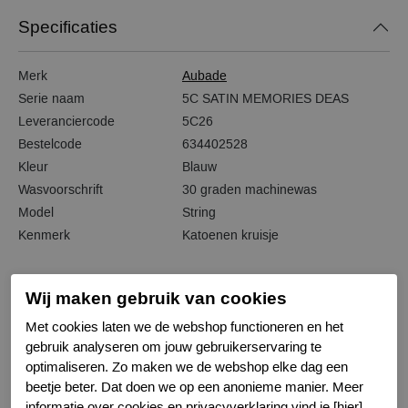
Specificaties
Merk
Aubade
Serie naam
5C SATIN MEMORIES DEAS
Leveranciercode
5C26
Bestelcode
634402528
Kleur
Blauw
Wasvoorschrift
30 graden machinewas
Model
String
Kenmerk
Katoenen kruisje
Wij maken gebruik van cookies
Met cookies laten we de webshop functioneren en het
Gerelateerde producten
gebruik analyseren om jouw gebruikerservaring te
optimaliseren. Zo maken we de webshop elke dag een
beetje beter. Dat doen we op een anonieme manier. Meer
-50%
-50%
informatie over cookies en privacyverklaring vind je [hier].