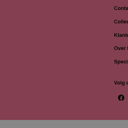
Conta
Langes
Colle
3811 A
033 4
Klant
info@b
Over
Speci
Volg 