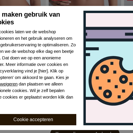
j maken gebruik van
okies
cookies laten we de webshop
tioneren en het gebruik analyseren om
gebruikerservaring te optimaliseren. Zo
n we de webshop elke dag een beetje
r. Dat doen we op een anonieme
er. Meer informatie over cookies en
Aubade 5c satin memories shorty
Aubade 5c satin memories italiaanse slip
cyverklaring vind je [hier]. Klik op
DEAS
DEA
epteren' om akkoord te gaan. Kies je
weigeren
dan plaatsen we alleen
00
€ 45,50
€ 90,99
€ 15
ionele cookies. Wil je zelf bepalen
e cookies er geplaatst worden klik dan