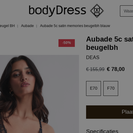
eugel BH
Aubade
Aubade 5c satin memories beugelbh blauw
Aubade 5c sa
-50%
beugelbh
DEAS
€ 78,00
€ 155,99
E70
F70
Plaa
Specificaties