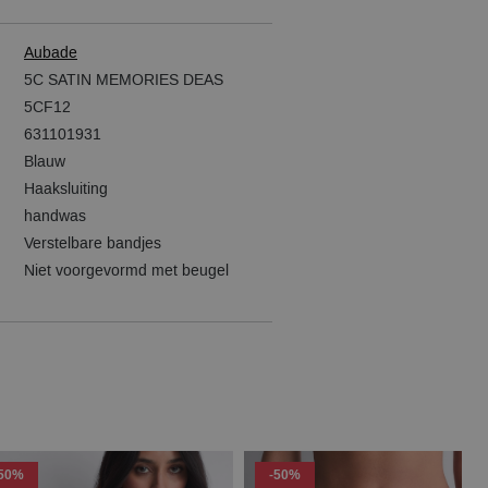
Aubade
5C SATIN MEMORIES DEAS
5CF12
631101931
Blauw
Haaksluiting
handwas
Verstelbare bandjes
Niet voorgevormd met beugel
-50%
-50%