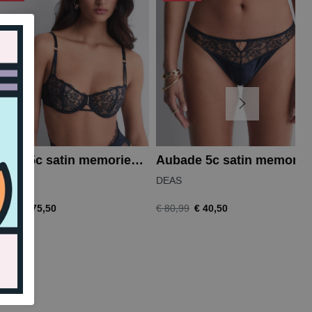
Aubade 5c satin memories balconnet
Aubade 5c 
S
DEAS
€ 75,50
€ 40,50
0,99
€ 80,99