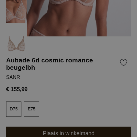
Aubade 6d cosmic romance
beugelbh
SANR
€ 155,99
D75
E75
Plaats in winkelmand