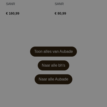
SANR
SANR
S
€ 160,99
€ 80,99
€ 
Toon alles van Aubade
Naar alle bh's
Naar alle
Aubade