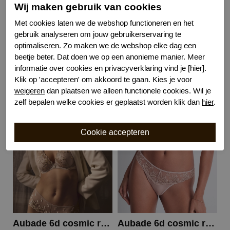
Wasvoorschrift
handwas
Wij maken gebruik van cookies
Nachtmode
Verstelbare bandjes
Met cookies laten we de webshop functioneren en het
Kenmerk
Niet voorgevormd met beugel
gebruik analyseren om jouw gebruikerservaring te
Draagoptie
Valt weg onder wit
optimaliseren. Zo maken we de webshop elke dag een
beetje beter. Dat doen we op een anonieme manier. Meer
informatie over cookies en privacyverklaring vind je [hier].
Klik op 'accepteren' om akkoord te gaan. Kies je voor
weigeren
dan plaatsen we alleen functionele cookies. Wil je
Gerelateerde producten
zelf bepalen welke cookies er geplaatst worden klik dan
hier
.
Aubade 6d cosmic romance voorgevormde bh
Aubade 6d cosmic romance string