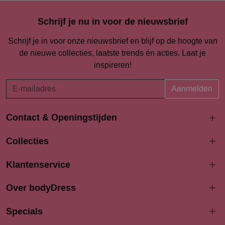
Schrijf je nu in voor de nieuwsbrief
Schrijf je in voor onze nieuwsbrief en blijf op de hoogte van
de nieuwe collecties, laatste trends én acties. Laat je
inspireren!
Aanmelden
Contact & Openingstijden
Langestraat 94-96
Collecties
3811 AK Amersfoort
033 4690704
Klantenservice
info@bodydress.nl
Over bodyDress
Openingstijden
Maandag
Specials
13:00 - 17:30
Dinsdag
9:30 - 17:30