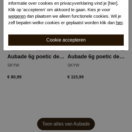
informatie over cookies en privacyverklaring vind je [hier].
Klik op 'accepteren' om akkoord te gaan. Kies je voor
weigeren
dan plaatsen we alleen functionele cookies. Wil je
zelf bepalen welke cookies er geplaatst worden klik dan
hier
.
Aubade 6g poetic delights hipster
Aubade 6g poetic delights beugel bh
SKYW
SKYW
S
€ 80,99
€ 115,99
€ 
Toon alles van Aubade