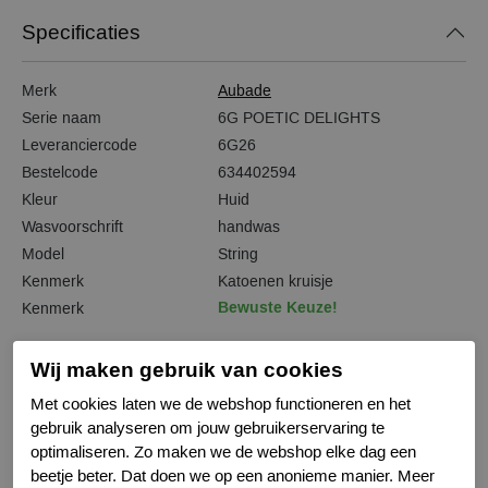
Specificaties
Merk
Aubade
Serie naam
6G POETIC DELIGHTS
Leveranciercode
6G26
Bestelcode
634402594
Kleur
Huid
Wasvoorschrift
handwas
Model
String
Kenmerk
Katoenen kruisje
Bewuste Keuze!
Kenmerk
Wij maken gebruik van cookies
Met cookies laten we de webshop functioneren en het
Gerelateerde producten
gebruik analyseren om jouw gebruikerservaring te
optimaliseren. Zo maken we de webshop elke dag een
beetje beter. Dat doen we op een anonieme manier. Meer