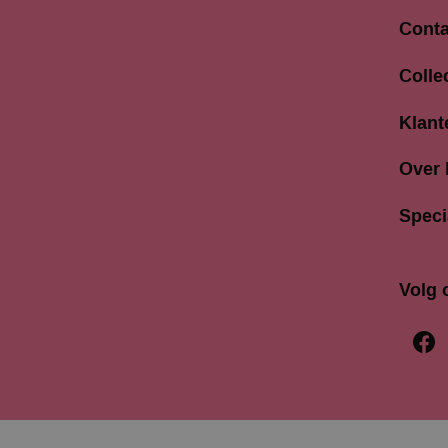
Conta
Langes
Colle
3811 A
033 4
Klant
info@b
Over
Speci
Volg 