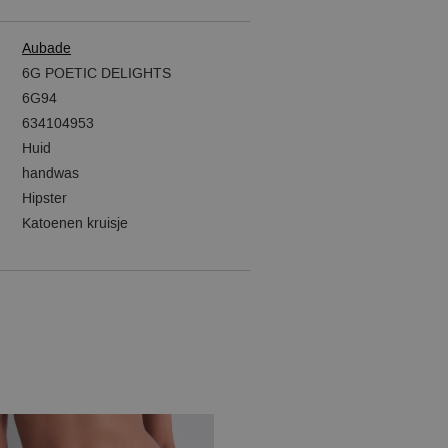
Aubade
6G POETIC DELIGHTS
6G94
634104953
Huid
handwas
Hipster
Katoenen kruisje