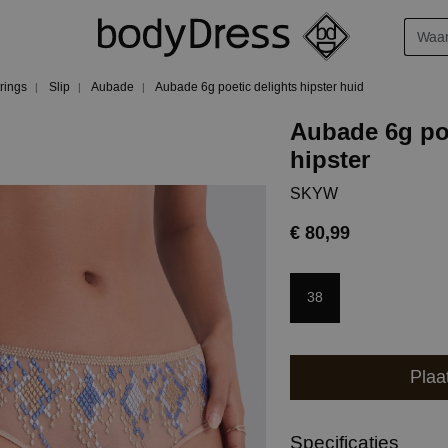
trings
Slip
Aubade
Aubade 6g poetic delights hipster huid
Aubade 6g poe
hipster
SKYW
€ 80,99
38
Plaa
Specificaties