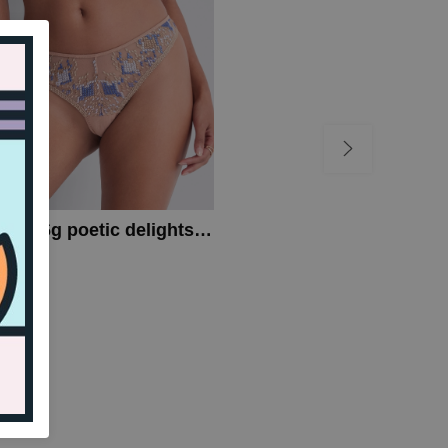
Aubade 6g poetic delights string
W
,99