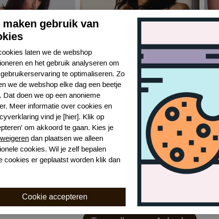
j maken gebruik van
okies
cookies laten we de webshop
tioneren en het gebruik analyseren om
gebruikerservaring te optimaliseren. Zo
n we de webshop elke dag een beetje
r. Dat doen we op een anonieme
er. Meer informatie over cookies en
Aubade 6g poetic delights voorgevormd bh
Aubade 6g poetic delights beugel bh
cyverklaring vind je [hier]. Klik op
SKYW
SKY
epteren' om akkoord te gaan. Kies je
weigeren
dan plaatsen we alleen
€ 115,99
€ 65
ionele cookies. Wil je zelf bepalen
e cookies er geplaatst worden klik dan