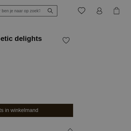
tic delights
ts in winkelmand