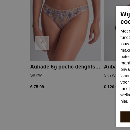
Wi
co
Met 
func
jouw 
make
bete
mani
Aubade 6g poetic delights italiaanse slip
priva
SKYW
SKYW
'acc
voor
€ 75,99
€ 120,99
funct
welk
hier
.