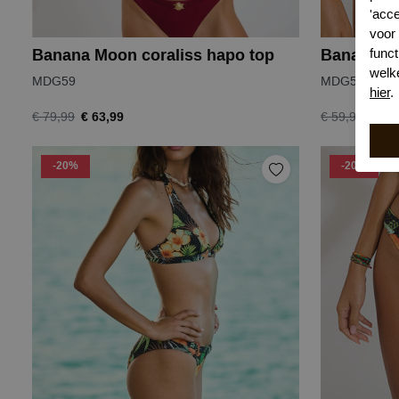
'acc
voor
funct
Banana Moon coraliss hapo top
Banana Mo
welk
MDG59
MDG59
hier
.
€ 63,99
€ 47
€ 79,99
€ 59,99
-20%
-20%