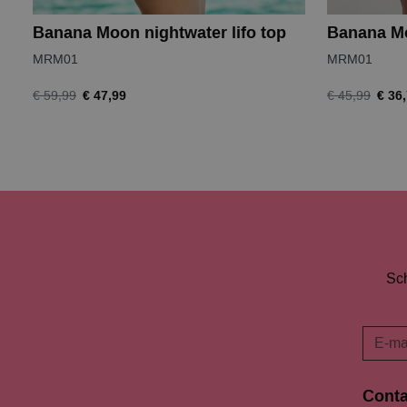
Banana Moon nightwater lifo top
Banana Mo
MRM01
MRM01
€ 47,99
€ 36
€ 59,99
€ 45,99
Sch
Conta