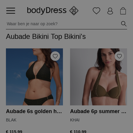
Aubade Bikini Top Bikini's
Aubade 6s golden horizon bikinitop
Aubade 6p summer stars bikinitop
BLAK
KHAI
€ 115,99
€ 110,99