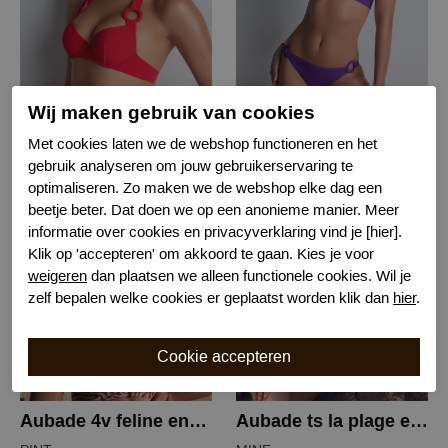
Aubade 4r summer essence bikinitop
Aubade 4r summer essence bikinitop
Wij maken gebruik van cookies
FIIR
AMEY
Met cookies laten we de webshop functioneren en het
gebruik analyseren om jouw gebruikerservaring te
€ 50,50
€ 50,50
€ 100,99
€ 100,99
optimaliseren. Zo maken we de webshop elke dag een
beetje beter. Dat doen we op een anonieme manier. Meer
informatie over cookies en privacyverklaring vind je [hier].
-50%
-50%
Klik op 'accepteren' om akkoord te gaan. Kies je voor
weigeren
dan plaatsen we alleen functionele cookies. Wil je
zelf bepalen welke cookies er geplaatst worden klik dan
hier
.
Aubade 4v feline energy bikinitop
Aubade ts la plage ensoleil halter bikinitop